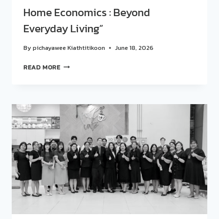
Home Economics : Beyond
ผ่าน
รสชาติ
Everyday Living”
สไตล์
ตะวัน
By
pichayawee Kiathtitikoon
June 18, 2026
ตก
กับ
สวน
READ MORE
เมนู
ดุ
CAPRESE
สิต
SALAD
โพล
และ
ร่วม
OPEN-
กับ
FACED
โรงเรียน
SANDWICH
การเรือน
จัด
กิจกรรม
“คุย
สบาย
ๆ…
STORY
TALK
ONE