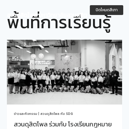
Skip
to
ปิดโหมดสีเทา
พื้นที่การเรียนรู้
สวนดุสิตโพล มหาวิทยาลัยสวนดุสิต
content
ข่าวและกิจกรรม
|
สวนดุสิตโพล กับ SDG
สวนดุสิตโพล ร่วมกับ โรงเรียนกฎหมาย