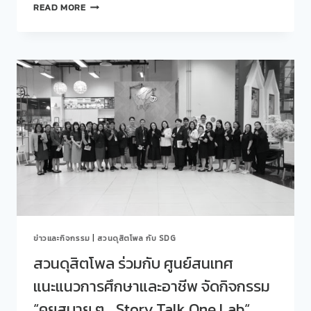
สวน
เด็ก
READ MORE
ดุ
โดย
สิต
โรงเรียน
โพล
กฎหมาย
ร่วม
และ
กับ
การเมือง
ศูนย์
&
สนเทศ
คณะ
แนะแนว
ครุศาสตร์”
การ
ศึกษา
และ
อาชีพ
จัด
กิจกรรม
“คุย
สบาย
ข่าวและกิจกรรม
|
สวนดุสิตโพล กับ SDG
ๆ…
STORY
สวนดุสิตโพล ร่วมกับ ศูนย์สนเทศ
TALK
แนะแนวการศึกษาและอาชีพ จัดกิจกรรม
ONE
LAB“
“คุยสบาย ๆ… Story Talk One Lab“
ครั้ง