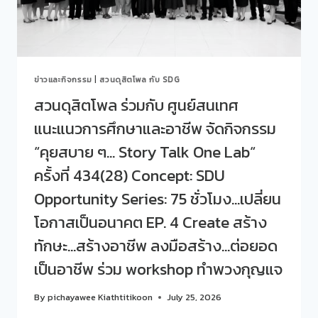
“คุย
สบาย
ๆ…
STORY
TALK
ข่าวและกิจกรรม
|
สวนดุสิตโพล กับ SDG
ONE
LAB“
สวนดุสิตโพล ร่วมกับ ศูนย์สนเทศ
ครั้ง
แนะแนวการศึกษาและอาชีพ จัดกิจกรรม
ที่
435(29)
“คุยสบาย ๆ… Story Talk One Lab“
EP.
1
ครั้งที่ 434(28) Concept: SDU
THE
Opportunity Series: 75 ชั่วโมง…เปลี่ยน
FINE
LINE:
โอกาสเป็นอนาคต EP. 4 Create สร้าง
ครู
กับ
ทักษะ…สร้างอาชีพ ลงมือสร้าง…ต่อยอด
การ
เป็นอาชีพ ร่วม workshop ทำพวงกุญแจ
สร้าง
พื้นที่
ปลอดภัย
By
pichayawee Kiathtitikoon
July 25, 2026
สำหรับ