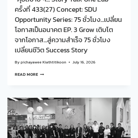
ที่
ครั้งที่ 433(27) Concept: SDU
434(28)
Opportunity Series: 75 ชั่วโมง…เปลี่ยน
CONCEPT:
SDU
โอกาสเป็นอนาคต EP. 3 Grow เติบโต
OPPORTUNITY
SERIES:
จากโอกาส…สู่ความสำเร็จ 75 ชั่วโมง
75
เปลี่ยนชีวิต Success Story
ชั่วโมง…
เปลี่ยน
โอกาส
By
pichayawee Kiathtitikoon
July 16, 2026
เป็น
สวน
อนาคต
READ MORE
ดุ
EP.
สิต
4
โพล
CREATE
ร่วม
สร้าง
กับ
ทักษะ…
ศูนย์
สร้าง
สนเทศ
อาชีพ
แนะแนว
ลงมือ
การ
สร้าง…
ศึกษา
ต่อย