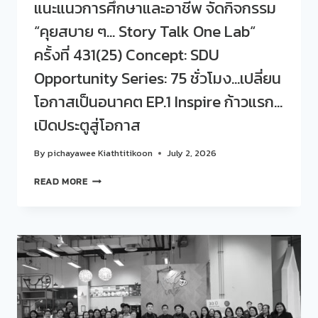
แนะแนวการศึกษาและอาชีพ จัดกิจกรรม
ONE
LAB“
“คุยสบาย ๆ… Story Talk One Lab“
ครั้ง
ที่
ครั้งที่ 431(25) Concept: SDU
432(26)
Opportunity Series: 75 ชั่วโมง…เปลี่ยน
CONCEPT:
SDU
โอกาสเป็นอนาคต EP.1 Inspire ก้าวแรก…
OPPORTUNITY
SERIES:
เปิดประตูสู่โอกาส
75
ชั่วโมง…
By
pichayawee Kiathtitikoon
July 2, 2026
เปลี่ยน
โอกาส
สวน
READ MORE
เป็น
ดุ
อนาคต
สิต
EP.
โพล
2
ร่วม
LEARN
กับ
เรียน
ศูนย์
รู้
สนเทศ
จาก
แนะแนว
คน
การ
ทำงาน