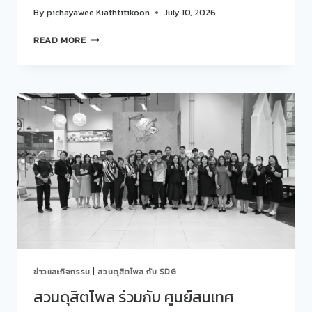
เป็น
By
pichayawee Kiathtitikoon
July 10, 2026
อนาคต
EP.
สวน
READ MORE
3
ดุ
GROW
สิต
เติบโต
โพล
จาก
ร่วม
โอกาส…
กับ
สู่
ศูนย์
ความ
สนเทศ
สำเร็จ
แนะแนว
75
การ
ชั่วโมง
ศึกษา
เปลี่ยน
และ
ชีวิต
อาชีพ
SUCCESS
จัด
STORY
กิจกรรม
“คุย
สบาย
ข่าวและกิจกรรม
|
สวนดุสิตโพล กับ SDG
ๆ…
STORY
สวนดุสิตโพล ร่วมกับ ศูนย์สนเทศ
TALK