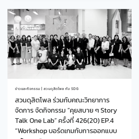
โพล
ร่วม
กับ
โรงเรียน
การเรือน
จัด
กิจกรรม
“คุย
สบาย
ๆ
STORY
TALK
ONE
LAB”
ข่าวและกิจกรรม
|
สวนดุสิตโพล กับ SDG
ครั้ง
ที่
สวนดุสิตโพล ร่วมกับคณะวิทยาการ
427(21)
จัดการ จัดกิจกรรม “คุยสบาย ๆ Story
EP.1
“หลักสูตร
Talk One Lab” ครั้งที่ 426(20) EP.4
ใหม่
หลักสูตร
“Workshop บอร์ดเกมกับการออกแบบ
ศิลป