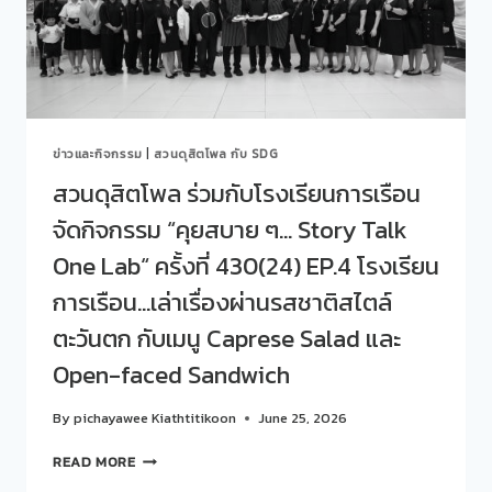
ศึกษา
จริง
และ
เสียง
อาชีพ
จาก
จัด
สถาน
กิจกรรม
ประกอบ
“คุย
การ/
สบาย
หน่วย
ข่าวและกิจกรรม
|
สวนดุสิตโพล กับ SDG
ๆ…
งาน
STORY
สวนดุสิตโพล ร่วมกับโรงเรียนการเรือน
มอง
TALK
ผ่าน
จัดกิจกรรม “คุยสบาย ๆ… Story Talk
ONE
สายตา
LAB“
One Lab“ ครั้งที่ 430(24) EP.4 โรงเรียน
หัวหน้า
ครั้ง
งาน
ที่
การเรือน…เล่าเรื่องผ่านรสชาติสไตล์
431(25)
ตะวันตก กับเมนู Caprese Salad และ
CONCEPT:
SDU
Open-faced Sandwich
OPPORTUNITY
SERIES:
By
pichayawee Kiathtitikoon
June 25, 2026
75
ชั่วโมง…
สวน
READ MORE
เปลี่ยน
ดุ
โอกาส