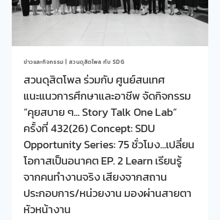
และ
อด
อาชีพ
เป็น
จัด
อาชีพ
กิจกรรม
ร่วม
“คุย
WORKSHOP
สบาย
ทำ
ข่าวและกิจกรรม
|
สวนดุสิตโพล กับ SDG
ๆ…
พวง
STORY
กุญแจ
สวนดุสิตโพล ร่วมกับ ศูนย์สนเทศ
TALK
แนะแนวการศึกษาและอาชีพ จัดกิจกรรม
ONE
LAB“
“คุยสบาย ๆ… Story Talk One Lab“
ครั้ง
ที่
ครั้งที่ 432(26) Concept: SDU
433(27)
Opportunity Series: 75 ชั่วโมง…เปลี่ยน
CONCEPT:
SDU
โอกาสเป็นอนาคต EP. 2 Learn เรียนรู้
OPPORTUNITY
SERIES:
จากคนทำงานจริง เสียงจากสถาน
75
ประกอบการ/หน่วยงาน มองผ่านสายตา
ชั่วโมง…
เปลี่ยน
หัวหน้างาน
โอกาส