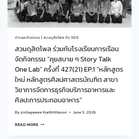
สบาย
ๆ
STORY
TALK
ONE
LAB”
ข่าวและกิจกรรม
|
สวนดุสิตโพล กับ SDG
ครั้ง
ที่
สวนดุสิตโพล ร่วมกับโรงเรียนการเรือน
428(22)
จัดกิจกรรม “คุยสบาย ๆ Story Talk
EP.2
“FUTURE
One Lab” ครั้งที่ 427(21) EP.1 “หลักสูตร
FOOD:
ถอดรหัส
ใหม่ หลักสูตรศิลปศาสตรบัณฑิต สาขา
อาหาร
วิชาการจัดการธุรกิจบริการอาหารและ
อนาคต”
ศิลปะการประกอบอาหาร”
By
pichayawee Kiathtitikoon
June 5, 2026
สวน
READ MORE
ดุ
สิต