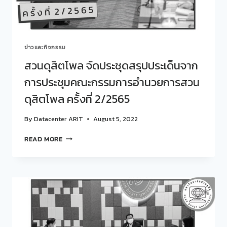
แห่ง
ชาติ
ครั้ง
ที่
ข่าวและกิจกรรม
37
จังหวัด
สวนดุสิตโพล จัดประชุดสรุปประเด็นจาก
พัทลุง
การประชุมคณะกรรมการอำนวยการสวน
ดุสิตโพล ครั้งที่ 2/2565
By
Datacenter ARIT
August 5, 2022
สวน
READ MORE
ดุ
สิต
โพล
จัด
ประ
ชุด
สรุป
ประเด็น