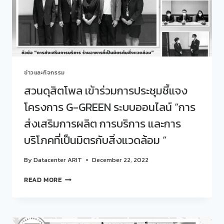
ปี
ใหม่
พร้อม
ทั้ง
ขอ
พร
ปี
ข่าวและกิจกรรม
ใหม่
จาก
สวนดุสิตโพล เข้าร่วมการประชุมชี้แจง
ผู้
โครงการ G-GREEN ระบบออนไลน์ “การ
บริหาร
มหาวิทยาลัย
ส่งเสริมการผลิต การบริการ และการ
สวนดุสิต
เนื่อง
บริโภคที่เป็นมิตรกับสิ่งแวดล้อม “
ใน
โอกาส
By
Datacenter ARIT
December 22, 2022
การ
ก้าว
สวน
READ MORE
ย่าง
ดุ
เข้า
สิต
สู่
โพล
ปี
เข้า
ใหม่