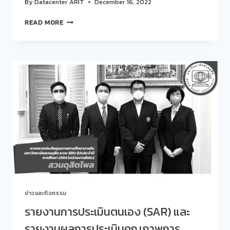
By
Datacenter ARIT
December 16, 2022
ช้าง
และ
สวน
READ MORE
การ
ดุ
ทารุณ
สิต
กรรม
โพล
ช้าง
มหาวิทยาลัย
ใน
สวนดุสิต
อุตสาหกรรม
จัด
ท่อง
ประชุม
เที่ยว
สวน
ดุ
สิต
โพล
ครั้ง
ที่ 6
(62/2565)
ข่าวและกิจกรรม
รายงานการประเมินตนเอง (SAR) และ
รายงานผลการประเมินคุณภาพการ