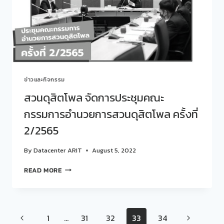
จาก
การ
ประชุม
คณะ
กรรมการ
อำนวย
การ
สวน
ข่าวและกิจกรรม
ดุ
สิต
สวนดุสิตโพล จัดการประชุมคณะ
โพล
กรรมการอำนวยการสวนดุสิตโพล ครั้งที่
ครั้ง
ที่
2/2565
2/2565
By
Datacenter ARIT
August 5, 2022
สวน
READ MORE
ดุ
สิต
โพล
จัดการ
Page
Previous
Next
1
…
31
32
33
34
ประชุม