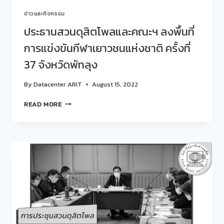
ปี
ข่าวและกิจกรรม
การ
ศึกษา
ประธานสวนดุสิตโพลและคณะฯ ลงพื้นที่
๒๕๖๔
การแข่งขันกีฬาเยาวชนแห่งชาติ ครั้งที่
ตาม
ระบบ
37 จังหวัดพัทลุง
SDU
QA
By
Datacenter ARIT
August 15, 2022
ประธาน
READ MORE
สวน
ดุ
สิต
โพล
และ
คณะฯ
ลงพื้น
ที่
การ
แข่งขัน
กีฬา
เยาวชน