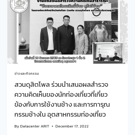
ร่วม
2566
การ
ประชุม
ชี้แจง
โครงการ
G-
GREEN
ระบบ
ออนไลน์
“การ
ส่ง
เสริม
ข่าวและกิจกรรม
การ
ผลิต
สวนดุสิตโพล ร่วมนำเสนอผลสำรวจ
การ
ความคิดเห็นของนักท่องเที่ยวที่เกี่ยว
บริการ
และ
ข้องกับการใช้งานช้าง และการทารุณ
การ
บริโภค
กรรมช้างใน อุตสาหกรรมท่องเที่ยว
ที่
เป็น
By
Datacenter ARIT
December 17, 2022
มิตร
กับ