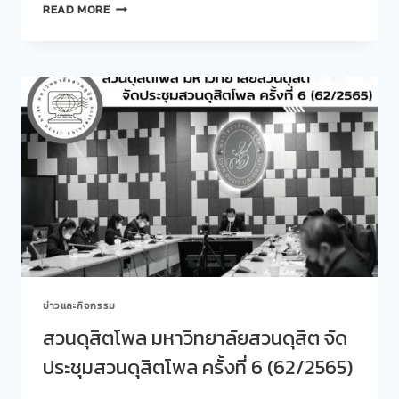
สวน
READ MORE
สิ่ง
ดุ
แวดล้อม
สิต
“
โพล
ร่วม
นำ
เสนอ
ผล
สำรวจ
ความ
คิด
เห็น
ของ
นัก
ท่อง
เที่ยว
ที่
ข่าวและกิจกรรม
เกี่ยว
ข้อง
สวนดุสิตโพล มหาวิทยาลัยสวนดุสิต จัด
กับ
ประชุมสวนดุสิตโพล ครั้งที่ 6 (62/2565)
การ
ใช้
งาน