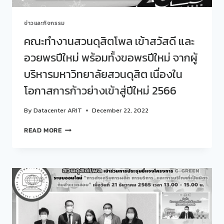
ทำงาน
สวน
ข่าวและกิจกรรม
ดุ
สิต
คณะทำงานสวนดุสิตโพล เข้าสวัสดี และ
โพล
อวยพรปีใหม่ พร้อมทั้งขอพรปีใหม่ จากผู้
บริหารมหาวิทยาลัยสวนดุสิต เนื่องใน
โอกาสการก้าวย่างเข้าสู่ปีใหม่ 2566
By
Datacenter ARIT
December 22, 2022
คณะ
READ MORE
ทำงาน
สวน
ดุ
สิต
โพล
เข้า
สวัสดี
และ
อวยพร