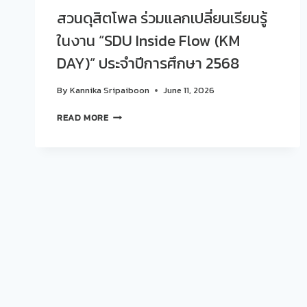
สวนดุสิตโพล ร่วมแลกเปลี่ยนเรียนรู้
ในงาน “SDU Inside Flow (KM
DAY)” ประจำปีการศึกษา 2568
By
Kannika Sripaiboon
June 11, 2026
สวน
READ MORE
ดุ
สิต
โพล
ร่วม
แลก
เปลี่ยน
เรียน
รู้
ใน
งาน
“SDU
INSIDE
FLOW
(KM