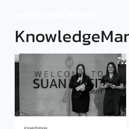
Skip
to
สวนดุสิตโพล มหาวิทยาลัยสวนดุสิต
content
KnowledgeMa
ข่าวและกิจกรรม