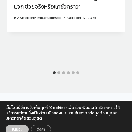
แจก ช่วยจริงหรือแค่ชั่วคราว”
By
Kittipong Imparkongsilp
October 12, 2025
เว็บไซต์นี้มีการจัดเก็บคุกกี้ (Cookies) เพื่อช่วยเพิ่มประสิทธิภาพการให้
Facebook
Twitter
Instagram
YouTube
บริการแก่ท่านซึ่งเป็นส่วนหนึ่งของ
นโยบายคุ้มครองข้อมูลส่วนบุคคล
มหาวิทยาลัยสวนดุสิต
สำหรับเจ้าหน้าที่
© 2026 สวนดุสิตโพล มหาวิทยาลัยสวนดุสิต
ยินยอม
ตั้งค่า
EN
TH