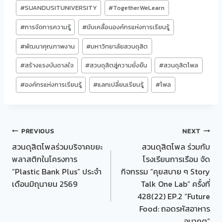
#
SUANDUSITUNIVERSITY
#
TogetherWeLearn
#
การจัดการความรู้
#
ขับเคลื่อนองค์กรแห่งการเรียนรู้
#
พัฒนาคุณภาพงาน
#
มหาวิทยาลัยสวนดุสิต
#
สร้างแรงบันดาลใจ
#
สวนดุสิตสู่ความยั่งยืน
#
สวนดุสิตโพล
#
องค์กรแห่งการเรียนรู้
#
แลกเปลี่ยนเรียนรู้
#
โพล
Post
PREVIOUS
NEXT
สวนดุสิตโพลร่วมบริจาคขยะ
สวนดุสิตโพล ร่วมกับ
navigation
พลาสติกในโครงการ
โรงเรียนการเรือน จัด
“Plastic Bank Plus” ประจำ
กิจกรรม “คุยสบาย ๆ Story
เดือนมิถุนายน 2569
Talk One Lab” ครั้งที่
428(22) EP.2 “Future
Food: ถอดรหัสอาหาร
อนาคต”