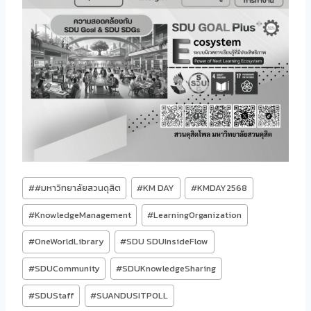
Post
#
#มหาวิทยาลัยสวนดุสิต
#
KM DAY
#
KMDAY2568
Tags:
#
KnowledgeManagement
#
LearningOrganization
#
OneWorldLibrary
#
SDU SDUInsideFlow
#
SDUCommunity
#
SDUKnowledgeSharing
#
SDUStaff
#
SUANDUSITPOLL