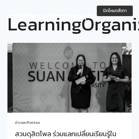
Skip
to
ปิดโหมดสีเทา
LearningOrgani
สวนดุสิตโพล มหาวิทยาลัยสวนดุสิต
content
ข่าวและกิจกรรม
สวนดุสิตโพล ร่วมแลกเปลี่ยนเรียนรู้ใน