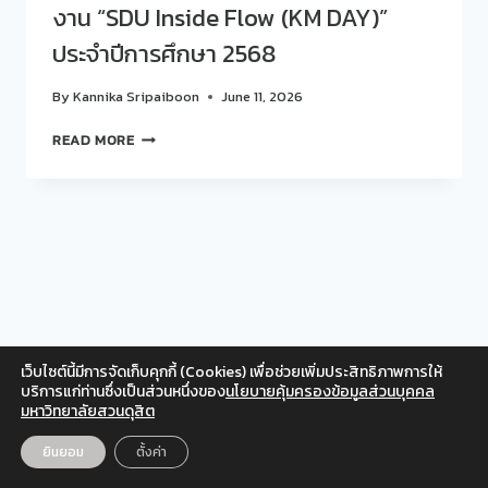
งาน “SDU Inside Flow (KM DAY)”
ประจำปีการศึกษา 2568
By
Kannika Sripaiboon
June 11, 2026
สวน
READ MORE
ดุ
สิต
โพล
ร่วม
แลก
เปลี่ยน
เรียน
รู้
ใน
งาน
เว็บไซต์นี้มีการจัดเก็บคุกกี้ (Cookies) เพื่อช่วยเพิ่มประสิทธิภาพการให้
“SDU
Facebook
Twitter
Instagram
YouTube
บริการแก่ท่านซึ่งเป็นส่วนหนึ่งของ
นโยบายคุ้มครองข้อมูลส่วนบุคคล
INSIDE
มหาวิทยาลัยสวนดุสิต
สำหรับเจ้าหน้าที่
FLOW
(KM
© 2026 สวนดุสิตโพล มหาวิทยาลัยสวนดุสิต
ยินยอม
ตั้งค่า
EN
TH
DAY)”
ประจำ