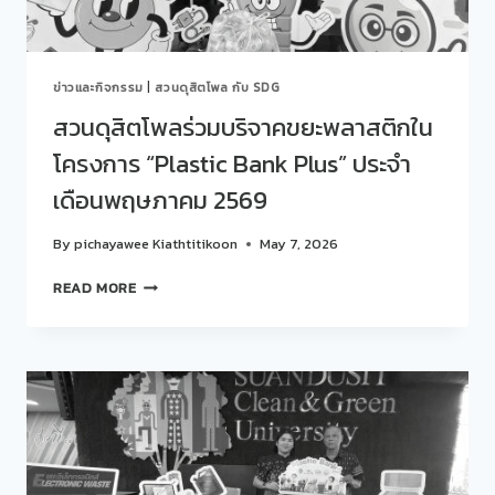
PLUS”
ประจำ
เดือน
มิถุนายน
ข่าวและกิจกรรม
|
สวนดุสิตโพล กับ SDG
2569
สวนดุสิตโพลร่วมบริจาคขยะพลาสติกใน
โครงการ “Plastic Bank Plus” ประจำ
เดือนพฤษภาคม 2569
By
pichayawee Kiathtitikoon
May 7, 2026
สวน
READ MORE
ดุ
สิต
โพ
ล
ร่วม
บริจาค
ขยะ
พลาสติก
ใน