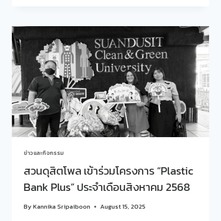
สิต
โพล
เข้า
ร่วม
โครงการ
“PLASTIC
BANK
PLUS”
ประจำ
เดือน
มกราคม
2569
ข่าวและกิจกรรม
สวนดุสิตโพล เข้าร่วมโครงการ “Plastic
Bank Plus” ประจำเดือนสิงหาคม 2568
By
Kannika Sripaiboon
August 15, 2025