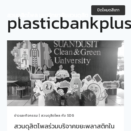
Skip
to
ปิดโหมดสีเทา
plasticbankplu
สวนดุสิตโพล มหาวิทยาลัยสวนดุสิต
content
ข่าวและกิจกรรม
|
สวนดุสิตโพล กับ SDG
สวนดุสิตโพลร่วมบริจาคขยะพลาสติกใน