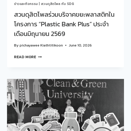
ข่าวและกิจกรรม
|
สวนดุสิตโพล กับ SDG
2569
สวนดุสิตโพลร่วมบริจาคขยะพลาสติกใน
โครงการ “Plastic Bank Plus” ประจำ
เดือนมิถุนายน 2569
By
pichayawee Kiathtitikoon
June 10, 2026
สวน
READ MORE
ดุ
สิต
โพ
ล
ร่วม
บริจาค
ขยะ
พลาสติก
ใน
โครงการ
“PLASTIC
BANK