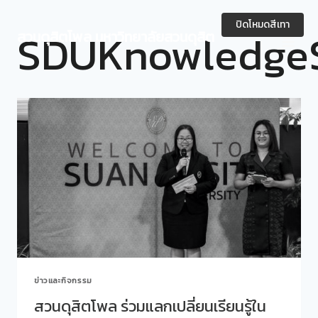
Skip
to
ปิดโหมดสีเทา
SDUKnowledgeS
สวนดุสิตโพล มหาวิทยาลัยสวนดุสิต
content
ข่าวและกิจกรรม
สวนดุสิตโพล ร่วมแลกเปลี่ยนเรียนรู้ใน