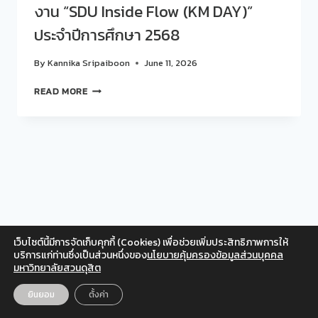
งาน “SDU Inside Flow (KM DAY)”
ประจำปีการศึกษา 2568
By
Kannika Sripaiboon
June 11, 2026
สวน
READ MORE
ดุ
สิต
โพล
ร่วม
แลก
เปลี่ยน
เรียน
รู้
ใน
งาน
เว็บไซต์นี้มีการจัดเก็บคุกกี้ (Cookies) เพื่อช่วยเพิ่มประสิทธิภาพการให้
“SDU
Facebook
Twitter
Instagram
YouTube
บริการแก่ท่านซึ่งเป็นส่วนหนึ่งของ
นโยบายคุ้มครองข้อมูลส่วนบุคคล
INSIDE
มหาวิทยาลัยสวนดุสิต
สำหรับเจ้าหน้าที่
FLOW
(KM
© 2026 สวนดุสิตโพล มหาวิทยาลัยสวนดุสิต
ยินยอม
ตั้งค่า
EN
TH
DAY)”
ประจำ