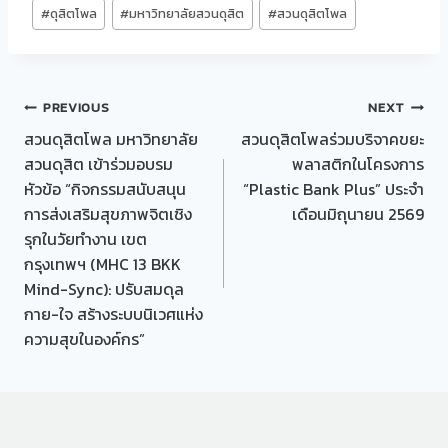
#
ดุสิตโพล
#
มหาวิทยาลัยสวนดุสิต
#
สวนดุสิตโพล
Post
PREVIOUS
NEXT
สวนดุสิตโพล มหาวิทยาลัย
สวนดุสิตโพลร่วมบริจาคขยะ
navigation
สวนดุสิต เข้าร่วมอบรม
พลาสติกในโครงการ
หัวข้อ “กิจกรรมสนับสนุน
“Plastic Bank Plus” ประจำ
การส่งเสริมสุขภาพจิตเชิง
เดือนมิถุนายน 2569
รุกในวัยทำงาน เขต
กรุงเทพฯ (MHC 13 BKK
Mind-Sync): ปรับสมดุล
กาย-ใจ สร้างระบบนิเวศแห่ง
ความสุขในองค์กร”