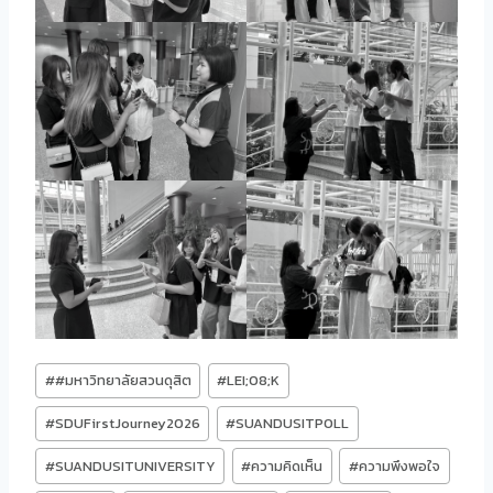
Post
#
#มหาวิทยาลัยสวนดุสิต
#
LEI;08;K
Tags:
#
SDUFirstJourney2026
#
SUANDUSITPOLL
#
SUANDUSITUNIVERSITY
#
ความคิดเห็น
#
ความพึงพอใจ