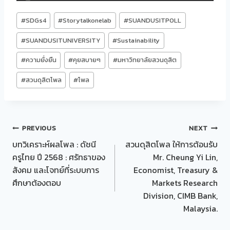
Post
#
SDGs4
#
Storytalkonelab
#
SUANDUSITPOLL
Tags:
#
SUANDUSITUNIVERSITY
#
Sustainability
#
ความยั่งยืน
#
คุยสบายๆ
#
มหาวิทยาลัยสวนดุสิต
#
สวนดุสิตโพล
#
โพล
Post
PREVIOUS
NEXT
บทวิเคราะห์ผลโพล : ดัชนี
สวนดุสิตโพล ให้การต้อนรับ
navigation
ครูไทย ปี 2568 : ศรัทธาของ
Mr. Cheung Yi Lin,
สังคม และโจทย์ที่ระบบการ
Economist, Treasury &
ศึกษาต้องตอบ
Markets Research
Division, CIMB Bank,
Malaysia.