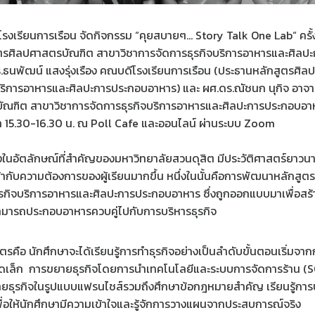
รงเรียนการเรือน จัดกิจกรรม “คุยสบายๆ… Story Talk One Lab“ ครั้งท
สูตรศิลปศาสตรบัณฑิต สาขาวิชาการจัดการธุรกิจบริการอาหารและศิล
.ดร.ธนพัฒน์ แสงรุ่งเรือง คณบดีโรงเรียนการเรือน (ประธานหลักสูตรศ
บริการอาหารและศิลปะการประกอบอาหาร) และ ผศ.ดร.ณัชนก นุกิจ อาจาร
ัณฑิต สาขาวิชาการจัดการธุรกิจบริการอาหารและศิลปะการประกอบอาหา
า 15.30-16.30 น. ณ Poll Cafe และออนไลน์ ผ่านระบบ Zoom
่งในอัตลักษณ์ที่สำคัญของมหาวิทยาลัยสวนดุสิต มีประวัติศาสตร์ยาวนาน
้เข้ากับความต้องการของผู้เรียนมากขึ้น หนึ่งในนั้นคือการพัฒนาหลักส
รกิจบริการอาหารและศิลปะการประกอบอาหาร ซึ่งถูกออกแบบมาเพื่อสร
ามารถประกอบอาหารควบคู่ไปกับการบริหารธุรกิจ
รคือ นักศึกษาจะได้เรียนรู้การทำธุรกิจอย่างเป็นลำดับขั้นตอนเริ่มจ
าดเล็ก การขยายธุรกิจโดยการนำเทคโนโลยีและระบบการจัดการร้าน (S
ยายธุรกิจในรูปแบบแฟรนไชส์รวมถึงศึกษาข้อกฎหมายสำคัญ เรียนรู้การบ
ื่อให้นักศึกษามีความเข้าใจและรู้จักการวางแผนจากประสบการณ์จริง