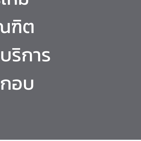
ณฑิต
จบริการ
ะกอบ