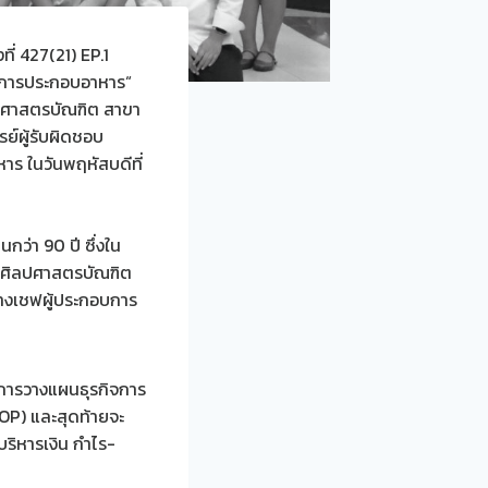
ี่ 427(21) EP.1
ปะการประกอบอาหาร“
ิลปศาสตรบัณฑิต สาขา
ย์ผู้รับผิดชอบ
ร ในวันพฤหัสบดีที่
กว่า 90 ปี ซึ่งใน
ูตรศิลปศาสตรบัณฑิต
้างเชฟผู้ประกอบการ
ากการวางแผนธุรกิจการ
OP) และสุดท้ายจะ
ริหารเงิน กำไร-