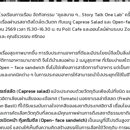
รงเรียนการเรือน จัดกิจกรรม “คุยสบาย ๆ… Story Talk One Lab“ ครั้
่าเรื่องผ่านรสชาติสไตล์ตะวันตก กับเมนู Caprese Salad และ Open-
นายน 2569 เวลา 15.30-16.30 น. ณ Poll Cafe และออนไลน์ผ่านระบบ 
์ และ คุณธีรวรรณ ศรีทอง
ใจเรื่องสุขภาพมากขึ้น การรับประทานอาหารที่ดีและมีประโยชน์จึงเป็นสิ่ง
ัติการอาหารนานาชาติ จึงได้นำเสนอผ่าน 2 เมนูสุขภาพ ที่เรียบง่ายสไตล
pen – face sandwich ซึ่งไม่ใช่เพียงการสาธิตการทำอาหาร แต่เป็นก
บและเทคนิคต่าง ๆ ในการประกอบอาหารให้สามารถนำไปประยุกต์ใช้ในชีว
รเซ่สลัด
(
Caprese salad)
แม้จะประกอบด้วยวัตถุดิบเพียงไม่กี่ชนิด แต
วอิตาเลียนผ่านสีของมะเขือเทศ (Tomato) มอซซาเรลล่าชีสสด (Fresh
ian Basil) ที่ได้รับแรงบันดาลใจจากสีของธงชาติประเทศอิตาลี เชื่อมโ
ะการคัดเลือกวัตถุดิบที่สดและมีคุณภาพผ่านการดึงรสชาติธรรมชาต
ชเปิดหน้า กุ้งครีมชีส
(
Open- face sandwich)
เป็นเมนูที่มีโปรตีนสูง
ไฟเบอร์ แสดงให้เห็นถึงความคิดสร้างสรรค์ในการเลือกใช้วัตถุดิบ กา