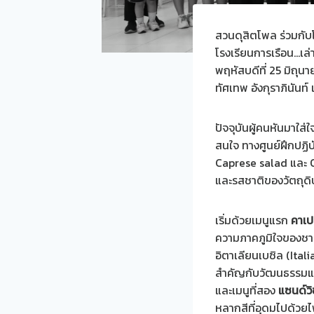
สวนดุสิตโพล ร่วมกับโ
โรงเรียนการเรือน…เล
พฤหัสบดีที่ 25 มิถุ
ทัศเทพ อังกุราภินันท
ปัจจุบันผู้คนหันมาใส่
สนใจ ทางศูนย์ฝึกปฏิบ
Caprese salad และ O
และรสชาติของวัตถุดิ
เริ่มด้วยเมนูแรก
คาเป
ความภาคภูมิใจของชา
อิตาเลียนเบซิล (Ital
สำคัญกับวัฒนธรรมแล
และเมนูที่สอง
แซนด์วิ
หลากสีที่อุดมไปด้วย