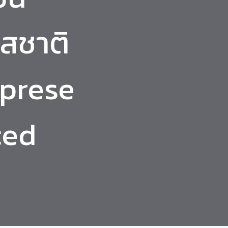
รสชาติ
aprese
ced