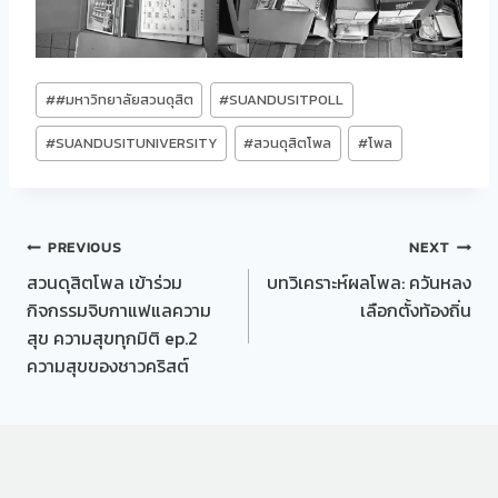
Post
#
#มหาวิทยาลัยสวนดุสิต
#
SUANDUSITPOLL
Tags:
#
SUANDUSITUNIVERSITY
#
สวนดุสิตโพล
#
โพล
Post
PREVIOUS
NEXT
สวนดุสิตโพล เข้าร่วม
บทวิเคราะห์ผลโพล: ควันหลง
navigation
กิจกรรมจิบกาแฟแลความ
เลือกตั้งท้องถิ่น
สุข ความสุขทุกมิติ ep.2
ความสุขของชาวคริสต์