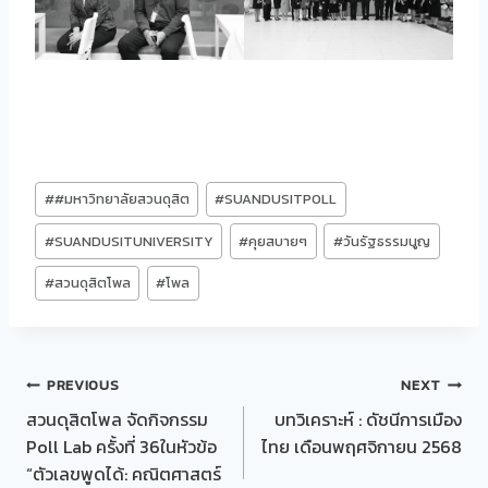
Post
#
#มหาวิทยาลัยสวนดุสิต
#
SUANDUSITPOLL
Tags:
#
SUANDUSITUNIVERSITY
#
คุยสบายๆ
#
วันรัฐธรรมนูญ
#
สวนดุสิตโพล
#
โพล
Post
PREVIOUS
NEXT
สวนดุสิตโพล จัดกิจกรรม
บทวิเคราะห์ : ดัชนีการเมือง
navigation
Poll Lab ครั้งที่ 36ในหัวข้อ
ไทย เดือนพฤศจิกายน 2568
“ตัวเลขพูดได้: คณิตศาสตร์