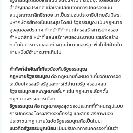
รัฐธรรมนูญฉบับแรกในปี พ.ศ. 2475 ถือเป็นจุดเปลี่ยนครั้ง
สำคัญของประเทศ เมื่อเราเปลี่ยนจากการปกครองแบบ
สมบูรณาญาสิทธิราชย์ มาเป็นระบอบประชาธิปไตยอันมีพระ
มหากษัตริย์ทรงเป็นประมุข โดยมี รัฐธรรมนูญ เป็นกฎหมาย
สูงสุดของประเทศ ทำหน้าที่กำหนดโครงสร้างการปกครอง
กำหนดสิทธิ หน้าที่ และเสรีภาพของประชาชน รวมถึงสร้าง
กลไกในการตรวจสอบถ่วงดุลอำนาจของรัฐ เพื่อไม่ให้ฝ่ายใด
ฝ่ายหนึ่งมีอำนาจมากเกินไป
คำศัพท์สำคัญที่เกี่ยวข้องกับรัฐธรรมนูญ
กฎหมายรัฐธรรมนูญ
คือ กฎหมายทั้งหมดที่เกี่ยวกับการจัด
ระเบียบโครงสร้างรัฐและการใช้อำนาจรัฐ ครอบคลุม
รัฐธรรมนูญและกฎหมายอื่นๆ เช่น กฎหมายเลือกตั้ง
กฎหมายพรรคการเมือง
รัฐธรรมนูญ
คือ กฎหมายสูงสุดของประเทศที่กำหนดรูปแบบ
การปกครอง โครงสร้างองค์กรรัฐ และสิทธิเสรีภาพของ
ประชาชน กฎหมายใดขัดรัฐธรรมนูญถือเป็นโมฆะ
แนวคิดรัฐธรรมนูญนิยม
เป็นปรัชญาการปกครองที่เน้นว่า