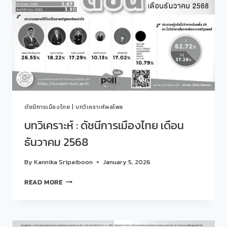
CHEUNG
YI
LIN,
ECONOMIST,
TREASURY
&
MARKETS
RESEARCH
DIVISION,
CIMB
ดัชนีการเมืองไทย
|
บทวิเคราะห์ผลโพล
BANK,
MALAYSIA.
บทวิเคราะห์ : ดัชนีการเมืองไทย เดือน
ธันวาคม 2568
By
Kannika Sripaiboon
January 5, 2026
บท
READ MORE
วิเคราะห์
:
ดัชนี
การเมือง