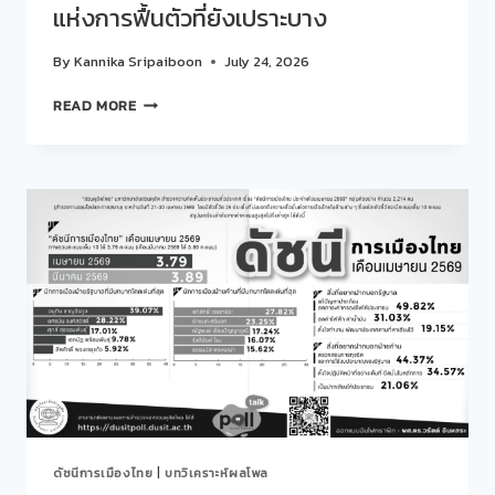
แห่งการฟื้นตัวที่ยังเปราะบาง
By
Kannika Sripaiboon
July 24, 2026
บท
READ MORE
วิเคราะห์
ดัชนี
การเมือง
ไทย
:
สอง
เดือน
แห่ง
การ
ฟื้น
ตัว
ที่
ยัง
เปราะ
บาง
ดัชนีการเมืองไทย
|
บทวิเคราะห์ผลโพล