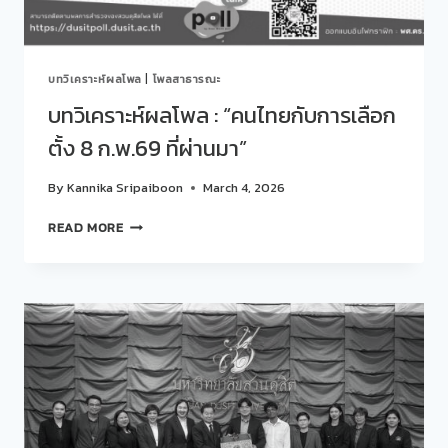
บทวิเคราะห์ผลโพล
|
โพลสาธารณะ
บทวิเคราะห์ผลโพล : “คนไทยกับการเลือก
ตั้ง 8 ก.พ.69 ที่ผ่านมา”
By
Kannika Sripaiboon
March 4, 2026
บท
READ MORE
วิเคราะห์
ผล
โพล
:
“คน
ไทย
กับ
การ
เลือก
ตั้ง
8