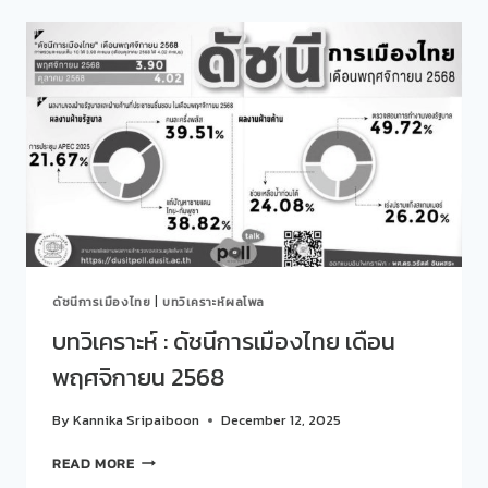
:
“ถ้า
มี
การ
เลือก
ตั้ง
ใน
วัน
ที่
8
กุมภาพันธ์
2569”
ดัชนีการเมืองไทย
|
บทวิเคราะห์ผลโพล
บทวิเคราะห์ : ดัชนีการเมืองไทย เดือน
พฤศจิกายน 2568
By
Kannika Sripaiboon
December 12, 2025
บท
READ MORE
วิเคราะห์