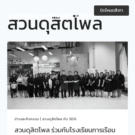
Skip
to
ปิดโหมดสีเทา
สวนดุสิตโพล
สวนดุสิตโพล มหาวิทยาลัยสวนดุสิต
content
ข่าวและกิจกรรม
|
สวนดุสิตโพล กับ SDG
สวนดุสิตโพล ร่วมกับโรงเรียนการเรือน