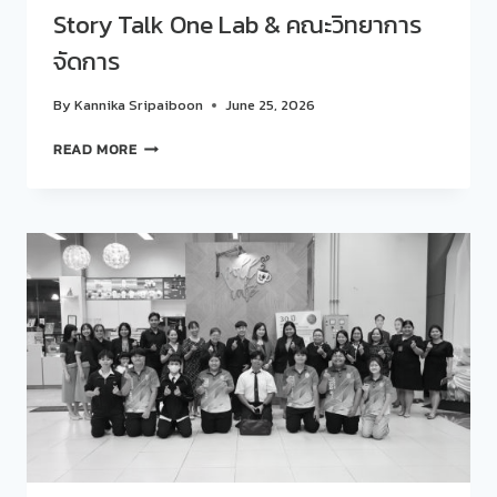
และ
LOVE”สร้าง
Story Talk One Lab & คณะวิทยาการ
OPEN-
สุข
FACED
จัดการ
ภาวะ
SANDWICH
องค์กร
ผ่าน
By
Kannika Sripaiboon
June 25, 2026
กิจกรรม
STORY
MICRO-
READ MORE
TALK
INTERVENTION
ONE
ใน
LAB
การ
&
ประชุม
คณะ
วิชาการ
วิทยาการ
ระดับ
จัดการ
ชาติ
สวนดุสิต
ครั้ง
ที่
8