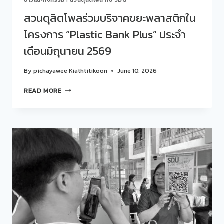
ปี
การ
สวนดุสิตโพลร่วมบริจาคขยะพลาสติกใน
ศึกษา
โครงการ “Plastic Bank Plus” ประจำ
2568
เดือนมิถุนายน 2569
By
pichayawee Kiathtitikoon
June 10, 2026
สวน
READ MORE
ดุ
สิต
โพ
ล
ร่วม
บริจาค
ขยะ
พลาสติก
ใน
โครงการ
“PLASTIC
BANK
PLUS”