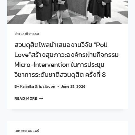
ๆ…
STORY
TALK
ONE
LAB“
ข่าวและกิจกรรม
ครั้ง
ที่
สวนดุสิตโพลนำเสนองานวิจัย “Poll
430(24)
Love”สร้างสุขภาวะองค์กรผ่านกิจกรรม
EP.4
โรงเรียน
Micro-Intervention ในการประชุม
การเรือน…
เล่า
วิชาการระดับชาติสวนดุสิต ครั้งที่ 8
เรื่อง
ผ่าน
By
Kannika Sripaiboon
June 25, 2026
รสชาติ
สไตล์
สวนดุสิต
READ MORE
ตะวัน
โพ
ตก
ลนำ
กับ
เสนอ
เมนู
งาน
CAPRESE
วิจัย
SALAD
เอกสารเผยแพร่
“POLL