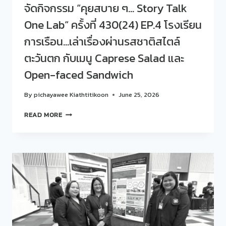
จัดกิจกรรม “คุยสบาย ๆ… Story Talk
One Lab“ ครั้งที่ 430(24) EP.4 โรงเรียน
การเรือน…เล่าเรื่องผ่านรสชาติสไตล์
ตะวันตก กับเมนู Caprese Salad และ
Open-faced Sandwich
By
pichayawee Kiathtitikoon
June 25, 2026
สวน
READ MORE
ดุ
สิต
โพล
ร่วม
กับ
โรงเรียน
การเรือน
จัด
กิจกรรม
“คุย
สบาย