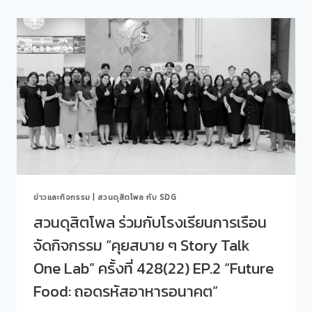
โพล
EVERYDAY
มหาวิทยาลัย
LIVING”
สวนดุสิต
รับ
การ
ตรวจ
ประกัน
คุณภาพ
การ
ศึกษา
ภายใน
ประจำ
ปี
การ
ข่าวและกิจกรรม
|
สวนดุสิตโพล กับ SDG
ศึกษา
2568
สวนดุสิตโพล ร่วมกับโรงเรียนการเรือน
ระดับ
จัดกิจกรรม “คุยสบาย ๆ Story Talk
หน่วย
งาน
One Lab” ครั้งที่ 428(22) EP.2 “Future
อิสระ
Food: ถอดรหัสอาหารอนาคต”