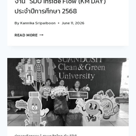
งาน “SDU Inside Flow (KM DAY)”
“FUTURE
ประจำปีการศึกษา 2568
FOOD:
ถอดรหัส
By
Kannika Sripaiboon
June 11, 2026
อาหาร
อนาคต”
สวน
READ MORE
ดุ
สิต
โพล
ร่วม
แลก
เปลี่ยน
เรียน
รู้
ใน
งาน
“SDU
INSIDE
FLOW
(KM
DAY)”
ประจำ
ข่าวและกิจกรรม
|
สวนดุสิตโพล กับ SDG