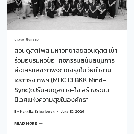
ต่อ
กิจกรรม
“SDU
FIRST
JOURNEY
2026”
ข่าวและกิจกรรม
สวนดุสิตโพล มหาวิทยาลัยสวนดุสิต เข้า
ร่วมอบรมหัวข้อ “กิจกรรมสนับสนุนการ
ส่งเสริมสุขภาพจิตเชิงรุกในวัยทำงาน
เขตกรุงเทพฯ (MHC 13 BKK Mind-
Sync): ปรับสมดุลกาย-ใจ สร้างระบบ
นิเวศแห่งความสุขในองค์กร”
By
Kannika Sripaiboon
June 10, 2026
สวน
READ MORE
ดุ
สิต