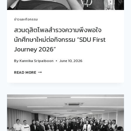
ประจำ
เดือน
มิถุนายน
ข่าวและกิจกรรม
2569
สวนดุสิตโพลสำรวจความพึงพอใจ
นักศึกษาใหม่ต่อกิจกรรม “SDU First
Journey 2026”
By
Kannika Sripaiboon
June 10, 2026
สวน
READ MORE
ดุ
สิต
โพ
ล
สำรวจ
ความ
พึง
พอใจ
นักศึกษา
ใหม่