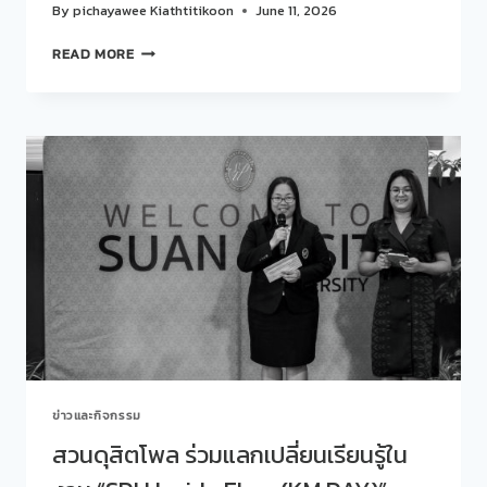
By
pichayawee Kiathtitikoon
June 11, 2026
สวน
READ MORE
ดุ
สิต
โพล
ร่วม
กับ
โรงเรียน
การเรือน
จัด
กิจกรรม
“คุย
สบาย
ๆ
STORY
TALK
ONE
LAB”
ข่าวและกิจกรรม
ครั้ง
ที่
สวนดุสิตโพล ร่วมแลกเปลี่ยนเรียนรู้ใน
428(22)
EP.2