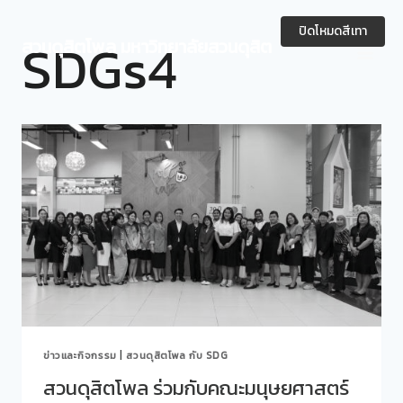
Skip
to
ปิดโหมดสีเทา
SDGs4
สวนดุสิตโพล มหาวิทยาลัยสวนดุสิต
content
ข่าวและกิจกรรม
|
สวนดุสิตโพล กับ SDG
สวนดุสิตโพล ร่วมกับคณะมนุษยศาสตร์