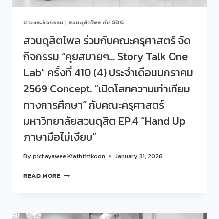
TALK
ONE
ข่าวและกิจกรรม
|
สวนดุสิตโพล กับ SDG
LAB“
ครั้ง
สวนดุสิตโพล ร่วมกับคณะครุศาสตร์ จัด
ที่
กิจกรรม “คุยสบายๆ… Story Talk One
411
(5)
Lab“ ครั้งที่ 410 (4) ประจำเดือนมกราคม
EP.1
“คุย
2569 Concept: “เปิดโลกความเท่าเทียม
ด้วย
ทางการศึกษา” กับคณะครุศาสตร์
ใจ
ไม่ใช่
มหาวิทยาลัยสวนดุสิต EP.4 “Hand Up
แค่
คำ
ภาษามือไม่เงียบ”
พูด”
By
pichayawee Kiathtitikoon
January 31, 2026
สวน
READ MORE
ดุ
สิต
โพล
ร่วม