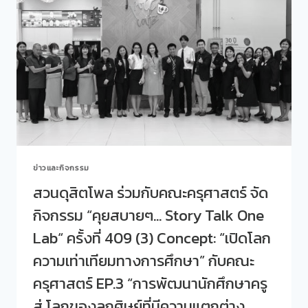
กับ
คณะ
ครุศาสตร์
จัด
กิจกรรม
“คุย
สบายๆ…
STORY
TALK
ONE
LAB“
ครั้ง
ข่าวและกิจกรรม
ที่
410
สวนดุสิตโพล ร่วมกับคณะครุศาสตร์ จัด
(4)
กิจกรรม “คุยสบายๆ… Story Talk One
ประจำ
เดือน
Lab“ ครั้งที่ 409 (3) Concept: “เปิดโลก
มกราคม
2569
ความเท่าเทียมทางการศึกษา” กับคณะ
CONCEPT:
ครุศาสตร์ EP.3 “การพัฒนานักศึกษาครู
“เปิด
โลก
สู่ โลกของลูกศิษย์ที่มีความแตกต่าง
ความ