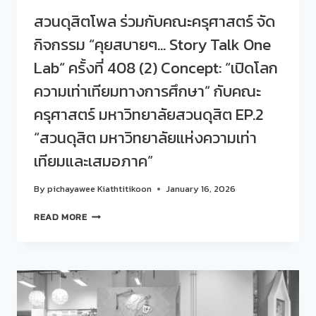
409
สวนดุสิตโพล ร่วมกับคณะครุศาสตร์ จัด
(3)
กิจกรรม “คุยสบายๆ… Story Talk One
CONCEPT:
“เปิด
Lab“ ครั้งที่ 408 (2) Concept: “เปิดโลก
โลก
ความ
ความเท่าเทียมทางการศึกษา” กับคณะ
เท่า
ครุศาสตร์ มหาวิทยาลัยสวนดุสิต EP.2
เทียม
ทางการ
“สวนดุสิต มหาวิทยาลัยแห่งความเท่า
ศึกษา”
กับ
เทียมและเสมอภาค”
คณะ
ครุศาสตร์
By
pichayawee Kiathtitikoon
January 16, 2026
EP.3
“การ
สวน
READ MORE
พัฒนา
ดุ
นักศึกษา
สิต
ครู
โพล
สู่
ร่วม
โลก
กับ
ของ
คณะ
ลูก
ครุศาสตร์