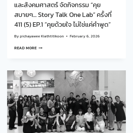
และสังคมศาสตร์ จัดกิจกรรม “คุย
สบายๆ… Story Talk One Lab“ ครั้งที่
411 (5) EP.1 “คุยด้วยใจ ไม่ใช่แค่คำพูด”
By
pichayawee Kiathtitikoon
February 6, 2026
สวน
READ MORE
ดุ
สิต
โพล
ร่วม
กับ
คณะ
มนุษยศาสตร์
และ
สังคมศาสตร์
จัด
กิจกรรม
“คุย
สบายๆ…
STORY