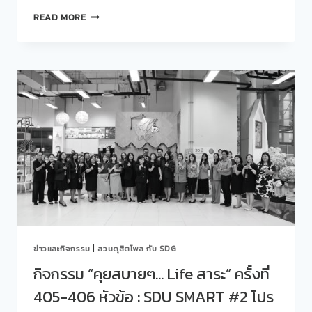
ครุศาสตร์
สวน
READ MORE
มหาวิทยาลัย
ดุ
สวนดุสิต
สิต
EP.2
โพล
“สวนดุสิต
ร่วม
มหาวิทยาลัย
กับ
แห่ง
คณะ
ความ
ครุศาสตร์
เท่า
จัด
เทียม
กิจกรรม
และ
“คุย
เสมอ
สบายๆ…
ภาค”
STORY
TALK
ONE
LAB“
ครั้ง
ข่าวและกิจกรรม
|
สวนดุสิตโพล กับ SDG
ที่
407
กิจกรรม “คุยสบายๆ… Life สาระ” ครั้งที่
(1)
405-406 หัวข้อ : SDU SMART #2 โปร
CONCEPT:
“เปิด