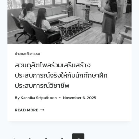
14
ผล
งาน
เด่น
:
การ
คัด
เลือก
ข่าวและกิจกรรม
ผล
งาน
สวนดุสิตโพลร่วมเสริมสร้าง
ดี
ประสบการณ์จริงให้กับนักศึกษาฝึก
เด่น
236
ประสบการณ์วิชาชีพ
ผล
งาน
By
Kannika Sripaiboon
November 6, 2025
คนสวน
ดุสิต
สวน
READ MORE
ใน
ดุ
รอบ
สิต
1
โพ
ปี
ล
พบ