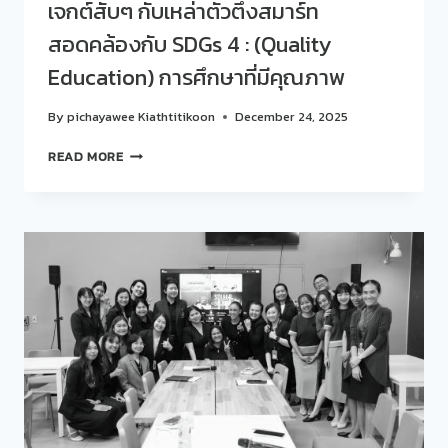
เจกต์สับๆ กับเหล่าตัวตึงสมาร์ท
โลก
ความ
สอดคล้องกับ SDGs 4 : (Quality
เท่า
Education) การศึกษาที่มีคุณภาพ
เทียม
ทางการ
ศึกษา”
By
pichayawee Kiathtitikoon
December 24, 2025
กับ
กิจกรรม
คณะ
READ MORE
“คุย
ครุศาสตร์
สบายๆ…
มหาวิทยาลัย
LIFE
สวนดุสิต
สาระ”
EP.1
ครั้ง
“เข้าใจ
ที่
ความ
405-
ต่าง
406
อย่าง
หัวข้อ
คนสวน
:
ดุสิต”
SDU
SMART
#2
โปร