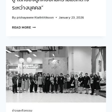
เท่า
ระหว่างบุคคล”
เทียม
ทางการ
By
pichayawee Kiathtitikoon
January 23, 2026
ศึกษา”
กับ
สวน
READ MORE
คณะ
ดุ
ครุศาสตร์
สิต
มหาวิทยาลัย
โพล
สวนดุสิต
ร่วม
EP.4
กับ
“HAND
คณะ
UP
ครุศาสตร์
ภาษา
จัด
มือ
กิจกรรม
ไม่
“คุย
เงียบ”
สบายๆ…
STORY
TALK
ONE
LAB“
ครั้ง
ข่าวและกิจกรรม
ที่