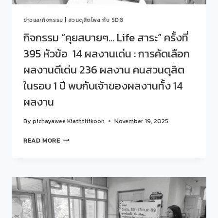
เจ
กต์
ข่าวและกิจกรรม
|
สวนดุสิตโพล กับ SDG
สับๆ
กับ
กิจกรรม “คุยสบายๆ… Life สาระ” ครั้งที่
เหล่า
395 หัวข้อ 14 ผลงานเด่น : การคัดเลือก
ตัว
ตึง
ผลงานดีเด่น 236 ผลงาน คนสวนดุสิต
สมา
ร์ท
ในรอบ 1 ปี พบกับเจ้าของผลงานทั้ง 14
สอดคล้อง
ผลงาน
กับ
SDGS
4
By
pichayawee Kiathtitikoon
November 19, 2025
:
กิจกรรม
(QUALITY
READ MORE
“คุย
EDUCATION)
สบายๆ…
การ
LIFE
ศึกษา
สาระ”
ที่
ครั้ง
มี
ที่
คุณภาพ
395
หัวข้อ