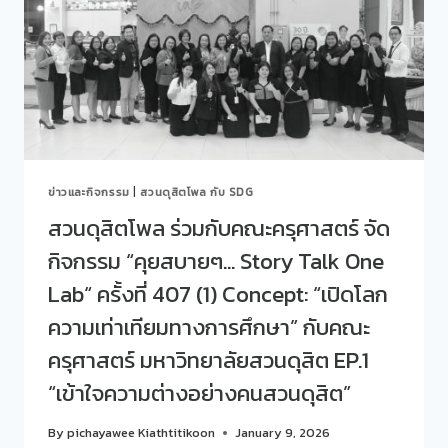
ศิษย์
จัด
ที่
กิจกรรม
มี
“คุย
ความ
สบายๆ…
แตก
STORY
ต่าง
TALK
ระหว่าง
ONE
บุคคล”
LAB“
ครั้ง
ข่าวและกิจกรรม
|
สวนดุสิตโพล กับ SDG
ที่
408
สวนดุสิตโพล ร่วมกับคณะครุศาสตร์ จัด
(2)
กิจกรรม “คุยสบายๆ… Story Talk One
CONCEPT:
“เปิด
Lab“ ครั้งที่ 407 (1) Concept: “เปิดโลก
โลก
ความ
ความเท่าเทียมทางการศึกษา” กับคณะ
เท่า
ครุศาสตร์ มหาวิทยาลัยสวนดุสิต EP.1
เทียม
ทางการ
“เข้าใจความต่างอย่างคนสวนดุสิต”
ศึกษา”
กับ
By
pichayawee Kiathtitikoon
January 9, 2026
คณะ