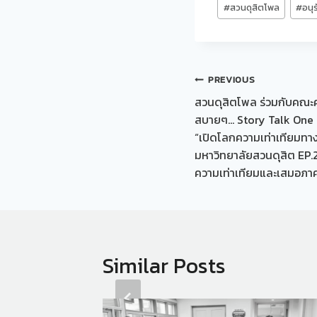
#
สวนดุสิตโพล
#
อนุ
Post
PREVIOUS
สวนดุสิตโพล ร่วมกับคณะค
navigation
สบายๆ… Story Talk One La
“เปิดโลกความเท่าเทียมทา
มหาวิทยาลัยสวนดุสิต EP.2
ความเท่าเทียมและเสมอภา
Similar Posts