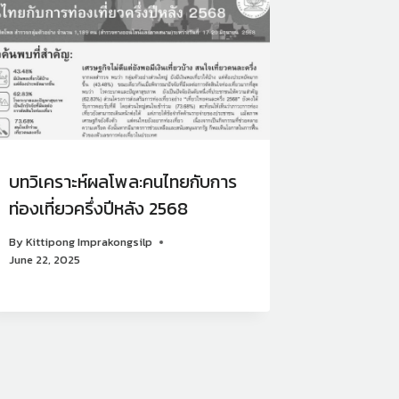
บทวิเคราะห์ผลโพล:คนไทยกับการ
นางสาว
ท่องเที่ยวครึ่งปีหลัง 2568
ประธานส
มหาวิทยา
By
Kittipong Imprakongsilp
กิจกรรมเ
June 22, 2025
ประสบการ
ความร่วมม
อุตสาหกร
เปลี่ยนแป