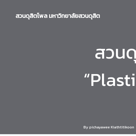
Skip
to
สวนดุสิตโพล มหาวิทยาลัยสวนดุสิต
content
สวนดุ
“Plast
By
pichayawee Kiathtitikoon