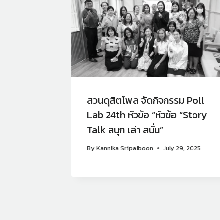
่าย
สวนดุสิตโพล จัดกิจกรรม Poll
Lab 24th หัวข้อ “หัวข้อ “Story
land)
Talk สนุก เล่า สนั่น”
ำปี 2568
By
Kannika Sripaiboon
July 29, 2025
ือข่าย
568
ยายน 2568
ต