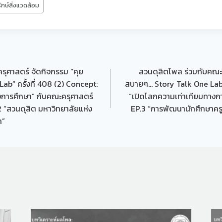
รักษ์สิ่งแวดล้อม
รุศาสตร์ จัดกิจกรรม “คุย
สวนดุสิตโพล ร่วมกับคณะค
b“ ครั้งที่ 408 (2) Concept:
สบายๆ… Story Talk One Lab“ 
งการศึกษา” กับคณะครุศาสตร์
“เปิดโลกความเท่าเทียมทางก
 “สวนดุสิต มหาวิทยาลัยแห่ง
EP.3 “การพัฒนานักศึกษาครูส
ค”