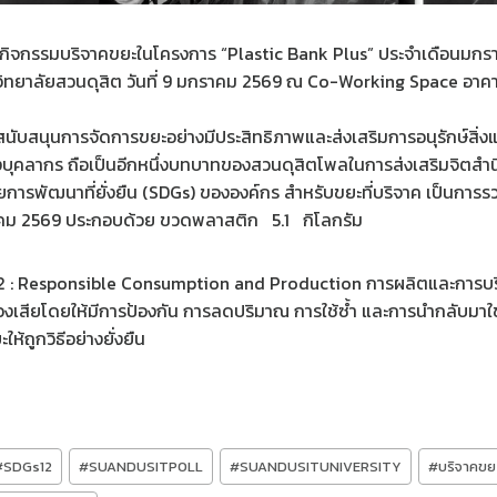
วมกิจกรรมบริจาคขยะในโครงการ “Plastic Bank Plus” ประจำเดือนมก
าวิทยาลัยสวนดุสิต วันที่ 9 มกราคม 2569 ณ Co-Working Space อาค
ับสนุนการจัดการขยะอย่างมีประสิทธิภาพและส่งเสริมการอนุรักษ์สิ่งแ
บุคลากร ถือเป็นอีกหนึ่งบทบาทของสวนดุสิตโพลในการส่งเสริมจิตสำน
ายการพัฒนาที่ยั่งยืน (SDGs) ขององค์กร สำหรับขยะที่บริจาค เป็นกา
ม 2569 ประกอบด้วย ขวดพลาสติก 5.1 กิโลกรัม
2 : Responsible Consumption and Production การผลิตและการบริ
เสียโดยให้มีการป้องกัน การลดปริมาณ การใช้ซ้ำ และการนำกลับมาใช้
้ถูกวิธีอย่างยั่งยืน
#
SDGs12
#
SUANDUSITPOLL
#
SUANDUSITUNIVERSITY
#
บริจาคขย