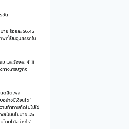
เรชัน
หมาย ร้อยละ 56.46
พที่เป็นอุปสรรคใน
ยม และร้อยละ 41.11
คงทางเศรษฐกิจ
วนดุสิตโพล
บอย่างมีเงื่อนไข”
ความท้าทายถัดไปไม่ใช่
้กลายเป็นนโยบายและ
คมไทยได้อย่างไร”