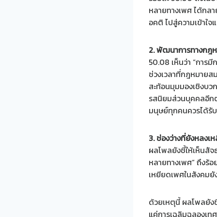
หลายทางเพศ ได้กลาย
อคติ ไปสู่ความเข้าใจ
2. พัฒนาการทางกฎหมา
50.08 เห็นว่า “การมี
ช่วงเวลาที่กฎหมายสมร
สะท้อนมุมมองเชิงบวก
รสนิยมส่วนบุคคลอีกต่
มนุษย์ทุกคนควรได้รับ
3. ช่องว่างที่ยังหลง
ผลโพลยังชี้ให้เห็นส
หลายทางเพศ” ถึงร้อยละ
เหยียดเพศในสังคมยัง
ด้วยเหตุนี้ ผลโพลยังช
แค่การเฉลิมฉลองเทศก