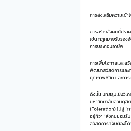
การส่งเสริมความเข้าใ
การสร้างสังคมที่ปรา
เช่น กฎหมายรับรองอ
การประกอบอาชีพ
การเพิ่มโอกาสและสวัส
พัฒนาสวัสดิการและค
คุณภาพชีวิต และการ
ดังนั้น บทสรุปเชิง
มหาวิทยาลัยสวนดุสิตใน
(Toleration) ไปสู่ “
อยู่ที่ว่า “สังคมยอมร
สวัสดิการที่จับต้อง