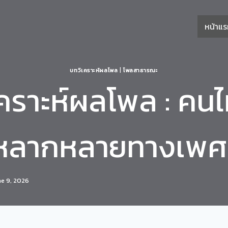
หน้าแ
บทวิเคราะห์ผลโพล
|
โพลสาธารณะ
คราะห์ผลโพล : คน
หลากหลายทางเพศ
ne 9, 2026