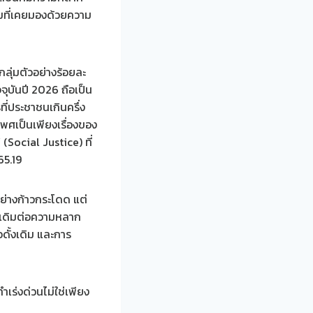
มที่เคยมองด้วยความ
 กลุ่มตัวอย่างร้อยละ
ุบันปี 2026 ถือเป็น
ี่ประชาชนเกินครึ่ง
ศเป็นเพียงเรื่องของ
(Social Justice) ที่
65.19
ย่างก้าวกระโดด แต่
บบเดิมต่อความหลาก
อดั้งเดิม และการ
ำเร่งด่วนไม่ใช่เพียง