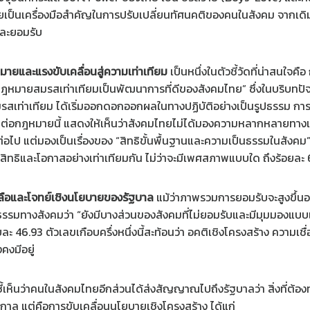
เป็นเครื่องมือสำคัญในการปรับเปลี่ยนทัศนคติของคนในสังคม จากเดิ
และยอมรับ
ยและแรงขับเคลื่อนสู่ความเท่าเทียม
เป็นหนึ่งในตัวชี้วัดที่น่าสนใจคือ
กฎหมายสมรสเท่าเทียมเป็นพัฒนาการที่ดีของสังคมไทย” ซึ่งในบริบทปัจจ
สเท่าเทียม ได้เริ่มออกดอกออกผลในทางปฏิบัติอย่างเป็นรูปธรรม การท
ต่อกฎหมายนี้ แสดงให้เห็นว่าสังคมไทยไม่ได้มองความหลากหลายทางเพ
อไป แต่มองเป็นเรื่องของ “สิทธิขั้นพื้นฐานและความเป็นธรรมในสังคม” 
สิทธิและโอกาสอย่างเท่าเทียมกัน ไม่ว่าจะมีเพศสภาพแบบใด ถึงร้อยละ 
เหลือและโจทย์เชิงนโยบายของรัฐบาล
แม้ว่าภาพรวมการยอมรับจะสูงขึ้นอ
ัจธรรมทางสังคมว่า “ยังมีบางส่วนของสังคมที่ไม่ยอมรับและมีมุมมองแ
 46.93 ตัวเลขเกือบครึ่งหนึ่งนี้สะท้อนว่า อคติเชิงโครงสร้าง ความเชื่
คงมีอยู่
ี้เห็นว่าคนในสังคมไทยอีกส่วนได้ส่งสัญญาณไปถึงรัฐบาลว่า สิ่งที่ต้องท
าล แต่คือการขับเคลื่อนนโยบายเชิงโครงสร้าง ได้แก่