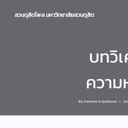
Skip
to
สวนดุสิตโพล มหาวิทยาลัยสวนดุสิต
content
บทวิเ
ความ
By
Kannika Sripaiboon
Ju