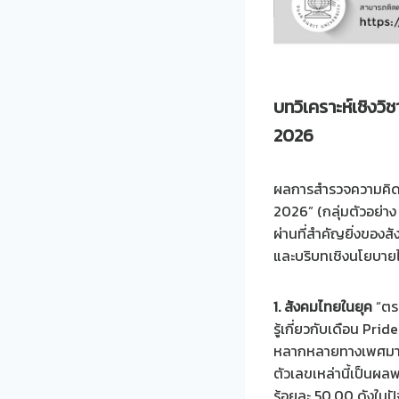
บทวิเคราะห์เชิง
2026
ผลการสำรวจความคิด
2026” (กลุ่มตัวอย่าง
ผ่านที่สำคัญยิ่งขอ
และบริบทเชิงนโยบายได
1. สังคมไทยในยุค
“ตร
รู้เกี่ยวกับเดือน Pr
หลากหลายทางเพศมากขึ
ตัวเลขเหล่านี้เป็นผ
ร้อยละ 50.00 ดังในปั