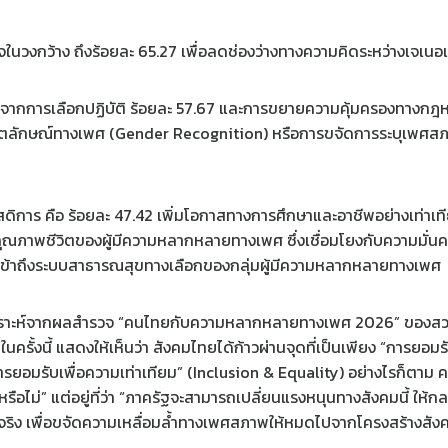
จในวงกว้าง ถึงร้อยละ 65.27 เพื่อลดช่องว่างทางความคิดระหว่างเจเนอ
ศจากการเลือกปฏิบัติ ร้อยละ 57.67 และการขยายความคุ้มครองทางกฎ
ัตลักษณ์ทางเพศ (Gender Recognition) หรือการขจัดการระบุเพศสภา
ดิการ คือ ร้อยละ 47.42 เพิ่มโอกาสทางการศึกษาและอาชีพอย่างเท่าเที
ุณภาพชีวิตของผู้มีความหลากหลายทางเพศ ซึ่งเชื่อมโยงกับความมั่น
เข้าถึงระบบสาธารณสุขทางเลือกของกลุ่มผู้มีความหลากหลายทางเพศ
วิเคราะห์จากผลสำรวจ “คนไทยกับความหลากหลายทางเพศ 2026” ของส
ครั้งนี้ แสดงให้เห็นว่า สังคมไทยได้ก้าวผ่านจุดที่เป็นเพียง “การยอมรั
การยอมรับเพื่อความเท่าเทียม” (Inclusion & Equality) อย่างไรก็ตาม 
ับหรือไม่” แต่อยู่ที่ว่า “ภาครัฐจะสามารถเปลี่ยนแรงหนุนทางสังคมนี้ ให
ได้จริง เพื่อขจัดความเหลื่อมล้ำทางเพศสภาพให้หมดไปจากโครงสร้างสัง