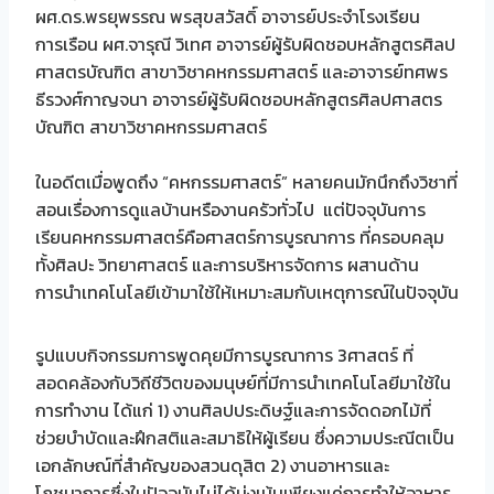
ผศ.ดร.พรยุพรรณ พรสุขสวัสดิ์ อาจารย์ประจำโรงเรียน
การเรือน ผศ.จารุณี วิเทศ อาจารย์ผู้รับผิดชอบหลักสูตรศิลป
ศาสตรบัณฑิต สาขาวิชาคหกรรมศาสตร์ และอาจารย์ทศพร
ธีรวงศ์กาญจนา อาจารย์ผู้รับผิดชอบหลักสูตรศิลปศาสตร
บัณฑิต สาขาวิชาคหกรรมศาสตร์
ในอดีตเมื่อพูดถึง “คหกรรมศาสตร์” หลายคนมักนึกถึงวิชาที่
สอนเรื่องการดูแลบ้านหรืองานครัวทั่วไป แต่ปัจจุบันการ
เรียนคหกรรมศาสตร์คือศาสตร์การบูรณาการ ที่ครอบคลุม
ทั้งศิลปะ วิทยาศาสตร์ และการบริหารจัดการ ผสานด้าน
การนำเทคโนโลยีเข้ามาใช้ให้เหมาะสมกับเหตุการณ์ในปัจจุบัน
รูปแบบกิจกรรมการพูดคุยมีการบูรณาการ 3ศาสตร์ ที่
สอดคล้องกับวิถีชีวิตของมนุษย์ที่มีการนำเทคโนโลยีมาใช้ใน
การทำงาน ได้แก่ 1) งานศิลปประดิษฐ์และการจัดดอกไม้ที่
ช่วยบำบัดและฝึกสติและสมาธิให้ผู้เรียน ซึ่งความประณีตเป็น
เอกลักษณ์ที่สำคัญของสวนดุสิต 2) งานอาหารและ
โภชนาการซึ่งในปัจจุบันไม่ได้มุ่งเน้นเพียงแค่การทำให้อาหาร