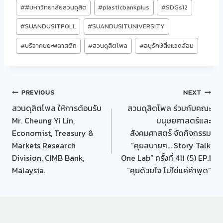
Post
#
#มหาวิทยาลัยสวนดุสิต
#
plasticbankplus
#
SDGs12
Tags:
#
SUANDUSITPOLL
#
SUANDUSITUNIVERSITY
#
บริจาคขยะพลาสติก
#
สวนดุสิตโพล
#
อนุรักษ์สิ่งแวดล้อม
Post
PREVIOUS
NEXT
สวนดุสิตโพล ให้การต้อนรับ
สวนดุสิตโพล ร่วมกับคณะ
navigation
Mr. Cheung Yi Lin,
มนุษยศาสตร์และ
Economist, Treasury &
สังคมศาสตร์ จัดกิจกรรม
Markets Research
“คุยสบายๆ… Story Talk
Division, CIMB Bank,
One Lab“ ครั้งที่ 411 (5) EP.1
Malaysia.
“คุยด้วยใจ ไม่ใช่แค่คำพูด”