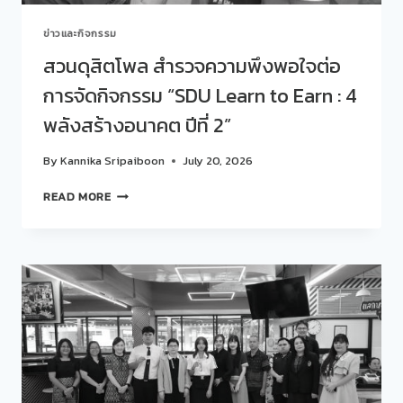
ข่าวและกิจกรรม
สวนดุสิตโพล สำรวจความพึงพอใจต่อ
การจัดกิจกรรม “SDU Learn to Earn : 4
พลังสร้างอนาคต ปีที่ 2”
By
Kannika Sripaiboon
July 20, 2026
สวน
READ MORE
ดุ
สิต
โพล
สำรวจ
ความ
พึง
พอใจ
ต่อ
การ
จัด
กิจกรรม