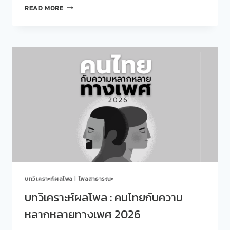
สวน
READ MORE
ดุ
สิต
โพล
มหาวิทยาลัย
สวนดุสิต
เข้า
ร่วม
อบรม
หัวข้อ
“กิจกรรม
สนับสนุน
การ
ส่ง
เสริมสุข
ภาพ
จิต
บทวิเคราะห์ผลโพล
|
โพลสาธารณะ
เชิง
รุก
บทวิเคราะห์ผลโพล : คนไทยกับความ
ใน
หลากหลายทางเพศ 2026
วัย
ทำงาน