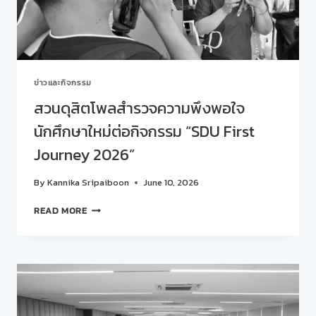
INSIDE
FLOW
(KM
DAY)”
ประจำ
ข่าวและกิจกรรม
ปี
การ
สวนดุสิตโพลสำรวจความพึงพอใจ
ศึกษา
นักศึกษาใหม่ต่อกิจกรรม “SDU First
2568
Journey 2026”
By
Kannika Sripaiboon
June 10, 2026
สวน
READ MORE
ดุ
สิต
โพ
ล
สำรวจ
ความ
พึง