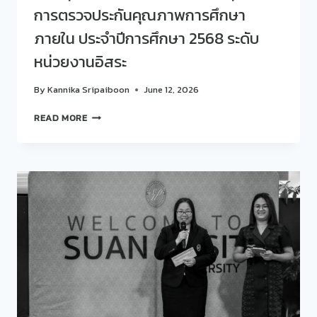
การตรวจประกันคุณภาพการศึกษา
ชาติ
สวนดุสิต
ภายใน ประจำปีการศึกษา 2568 ระดับ
ครั้ง
ที่
หน่วยงานอิสระ
8
By
Kannika Sripaiboon
June 12, 2026
สวน
READ MORE
ดุ
สิต
โพล
มหาวิทยาลัย
สวนดุสิต
รับ
การ
ตรวจ
ประกัน
คุณภาพ
การ
ศึกษา
ภายใน
ประจำ