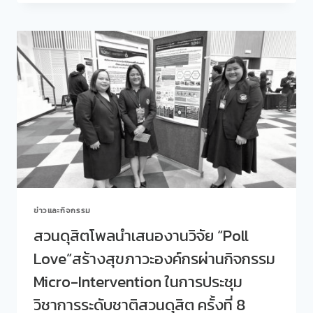
แนะแนว
การ
ศึกษา
และ
อาชีพ
กอง
พัฒนา
นักศึกษา
ร่วม
กับ
สำนัก
วิทย
บริการ
และ
เทคโนโลยี
ข่าวและกิจกรรม
สารสนเทศ
สำนัก
สวนดุสิตโพลนำเสนองานวิจัย “Poll
กิจการ
Love”สร้างสุขภาวะองค์กรผ่านกิจกรรม
พิเศษ
ครัว
Micro-Intervention ในการประชุม
สวนดุสิต
และ
วิชาการระดับชาติสวนดุสิต ครั้งที่ 8
สวน