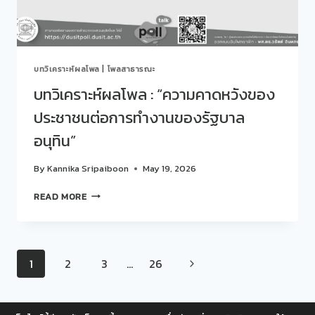
รู้
กับ
คณะ
ผู้
บริหาร
บทวิเคราะห์ผลโพล
|
โพลสาธารณะ
จาก
มหาวิทยาลัย
บทวิเคราะห์ผลโพล : “ความคาดหวังของ
การ
ประชาชนต่อการทำงานของรัฐบาล
เงิน
และ
อนุทิน”
เศรษฐศาสตร์
กวาง
By
Kannika Sripaiboon
May 19, 2026
สี
สาธารณรัฐ
บท
READ MORE
ประชาชน
วิเคราะห์
จีน
ผล
ใน
โพล
โอกาส
:
เข้า
Page
Next
1
2
3
…
26
“ความ
ศึกษา
คาด
ดู
Page
navigation
หวัง
งาน
ของ
ณ