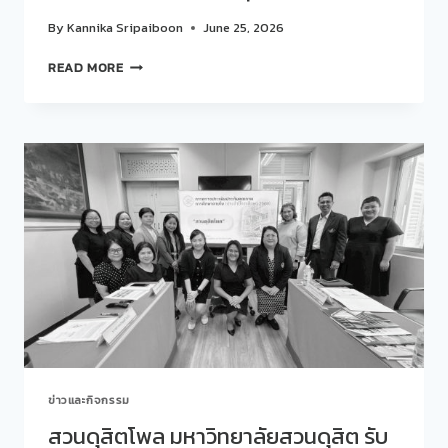
ดุ
By
Kannika Sripaiboon
June 25, 2026
สิต
โพล
สวนดุสิต
READ MORE
จัด
โพ
โครงการ
ลนำ
อิ่ม
เสนอ
ท้อง
งาน
สมอง
วิจัย
แล่น
“POLL
อิ่ม
LOVE”สร้าง
อินเตอร์
สุข
เรียน
ภาวะ
รู้
องค์กร
ผ่าน
ผ่าน
รสชาติ
กิจกรรม
หลาก
MICRO-
หลาย
INTERVENTION
ไป
ใน
ด้วย
การ
กัน
ข่าวและกิจกรรม
ประชุม
วิชาการ
สวนดุสิตโพล มหาวิทยาลัยสวนดุสิต รับ
ระดับ