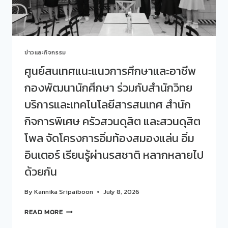
“SDU
LEARN
TO
EARN
:
ข่าวและกิจกรรม
4
พลัง
ศูนย์สนเทศแนะแนวการศึกษาและอาชีพ
สร้าง
กองพัฒนานักศึกษา ร่วมกับสำนักวิทย
อนาคต
ปี
บริการและเทคโนโลยีสารสนเทศ สำนัก
ที่
2”
กิจการพิเศษ ครัวสวนดุสิต และสวนดุสิต
โพล จัดโครงการอิ่มท้องสมองแล่น อิ่ม
อินเตอร์ เรียนรู้ผ่านรสชาติ หลากหลายไป
ด้วยกัน
By
Kannika Sripaiboon
July 8, 2026
ศูนย์
READ MORE
สนเทศ