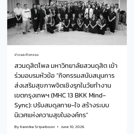
พอใจ
นักศึกษา
ใหม่
ต่อ
กิจกรรม
“SDU
FIRST
JOURNEY
2026”
ข่าวและกิจกรรม
สวนดุสิตโพล มหาวิทยาลัยสวนดุสิต เข้า
ร่วมอบรมหัวข้อ “กิจกรรมสนับสนุนการ
ส่งเสริมสุขภาพจิตเชิงรุกในวัยทำงาน
เขตกรุงเทพฯ (MHC 13 BKK Mind-
Sync): ปรับสมดุลกาย-ใจ สร้างระบบ
นิเวศแห่งความสุขในองค์กร”
By
Kannika Sripaiboon
June 10, 2026