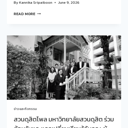
เขต
By
Kannika Sripaiboon
June 9, 2026
กรุงเทพฯ
(MHC
บท
READ MORE
13
วิเคราะห์
BKK
ผล
MIND-
โพล
SYNC):
:
ปรับ
คน
สมดุล
ไทย
กาย-
กับ
ใจ
ความ
สร้าง
หลาก
ระบบ
หลาย
นิเวศ
ทาง
แห่ง
เพศ
ความ
2026
สุข
ใน
องค์กร”
ข่าวและกิจกรรม
สวนดุสิตโพล มหาวิทยาลัยสวนดุสิต ร่วม