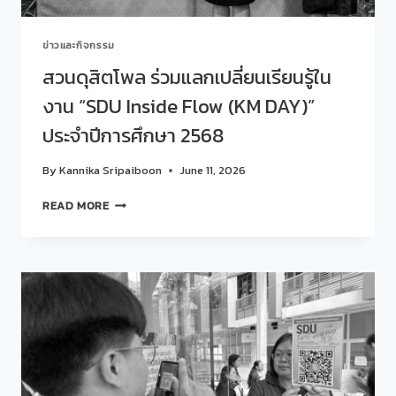
ปี
การ
ข่าวและกิจกรรม
ศึกษา
2568
สวนดุสิตโพล ร่วมแลกเปลี่ยนเรียนรู้ใน
ระดับ
งาน “SDU Inside Flow (KM DAY)”
หน่วย
งาน
ประจำปีการศึกษา 2568
อิสระ
By
Kannika Sripaiboon
June 11, 2026
สวน
READ MORE
ดุ
สิต
โพล
ร่วม
แลก
เปลี่ยน
เรียน
รู้
ใน
งาน
“SDU