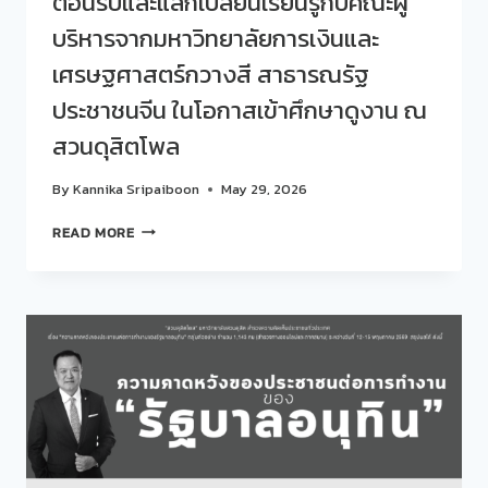
ต้อนรับและแลกเปลี่ยนเรียนรู้กับคณะผู้
บริหารจากมหาวิทยาลัยการเงินและ
เศรษฐศาสตร์กวางสี สาธารณรัฐ
ประชาชนจีน ในโอกาสเข้าศึกษาดูงาน ณ
สวนดุสิตโพล
By
Kannika Sripaiboon
May 29, 2026
สวน
READ MORE
ดุ
สิต
โพล
มหาวิทยาลัย
สวนดุสิต
ร่วม
ต้อนรับ
และ
แลก
เปลี่ยน
เรียน