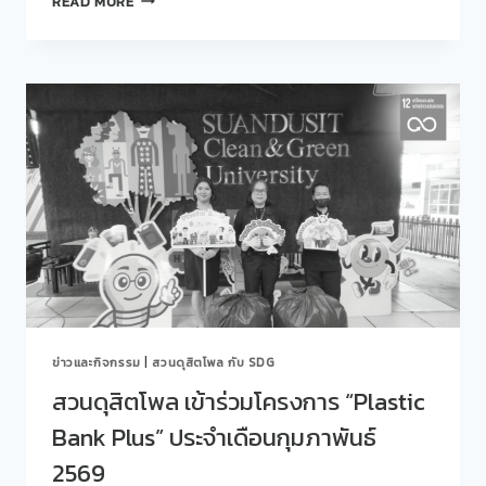
READ MORE
ดุ
สิต
โพล
เข้า
ร่วม
“กิจกรรม
VALENTINE
ปี
นี้
ไม่
เหงา
เพราะ
ONE
WORLD
LIBRARY
ชวน
ข่าวและกิจกรรม
|
สวนดุสิตโพล กับ SDG
มา
ดู
สวนดุสิตโพล เข้าร่วมโครงการ “Plastic
หนัง
Bank Plus” ประจำเดือนกุมภาพันธ์
กัน”
ตลอด
2569
เดือน