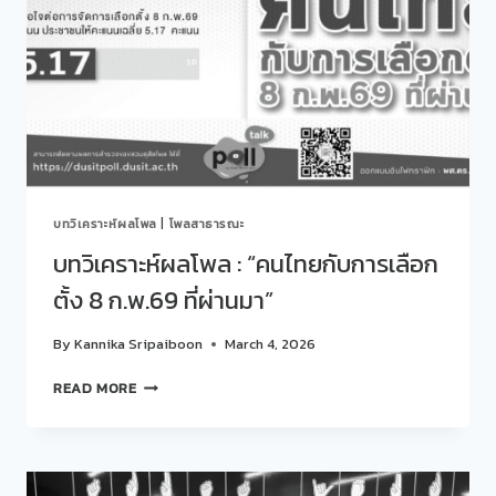
รบ
ตะวันออกกลาง”
บทวิเคราะห์ผลโพล
|
โพลสาธารณะ
บทวิเคราะห์ผลโพล : “คนไทยกับการเลือก
ตั้ง 8 ก.พ.69 ที่ผ่านมา”
By
Kannika Sripaiboon
March 4, 2026
บท
READ MORE
วิเคราะห์
ผล
โพล
:
“คน