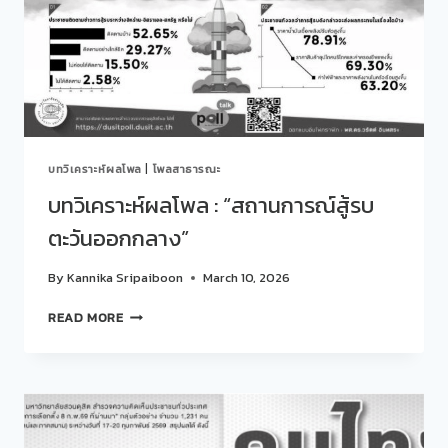
พลังงาน”
บทวิเคราะห์ผลโพล
|
โพลสาธารณะ
บทวิเคราะห์ผลโพล : “สถานการณ์สู้รบ
ตะวันออกกลาง”
By
Kannika Sripaiboon
March 10, 2026
บท
READ MORE
วิเคราะห์
ผล
โพล
:
“สถานการณ์
สู้