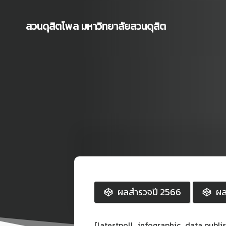
Skip
to
สวนดุสิตโพล มหาวิทยาลัยสวนดุสิต
content
ผลสำรวจปี 2566
ผล
[latestpoll_infographic_data publi