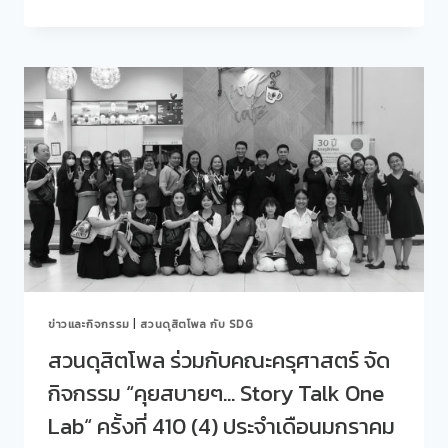
ดุ
สิต
โพล
ร่วม
กับ
คณะ
มนุษยศาสตร์
และ
สังคมศาสตร์
จัด
กิจกรรม
“คุย
สบายๆ…
STORY
TALK
ONE
ข่าวและกิจกรรม
|
สวนดุสิตโพล กับ SDG
LAB“
ครั้ง
สวนดุสิตโพล ร่วมกับคณะครุศาสตร์ จัด
ที่
กิจกรรม “คุยสบายๆ… Story Talk One
412
(6)
Lab“ ครั้งที่ 410 (4) ประจำเดือนมกราคม
EP.2
GLOBAL