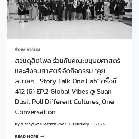
สังคมศาสตร์
จัด
กิจกรรม
“คุย
สบายๆ…
STORY
TALK
ONE
ข่าวและกิจกรรม
LAB“
ครั้ง
สวนดุสิตโพล ร่วมกับคณะมนุษยศาสตร์
ที่
และสังคมศาสตร์ จัดกิจกรรม “คุย
414(8)
EP.4
สบายๆ… Story Talk One Lab“ ครั้งที่
“TALK
AND
412 (6) EP.2 Global Vibes @ Suan
DRAW:
Dusit Poll Different Cultures, One
มรดก
วัฒนธรรม
Conversation
จาก
รากฐาน
By
pichayawee Kiathtitikoon
February 13, 2026
สู่
งาน
สวน
READ MORE
ศิลป์”