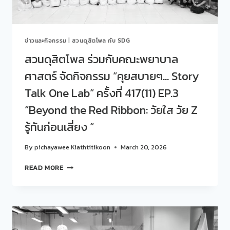
STORY
TALK
ONE
LAB“
ข่าวและกิจกรรม
|
สวนดุสิตโพล กับ SDG
ครั้ง
ที่
สวนดุสิตโพล ร่วมกับคณะพยาบาล
418(12)
ศาสตร์ จัดกิจกรรม “คุยสบายๆ… Story
EP.4
“คุย
Talk One Lab“ ครั้งที่ 417(11) EP.3
คนละ…
ภาษา
“Beyond the Red Ribbon: วัยใส วัย Z
เดียวกัน
รู้ทันก่อนเสี่ยง “
ของ
GEN
B-
By
pichayawee Kiathtitikoon
March 20, 2026
X-
สวน
Y-
READ MORE
ดุ
Z“
สิต
โพล
ร่วม
กับ
คณะ