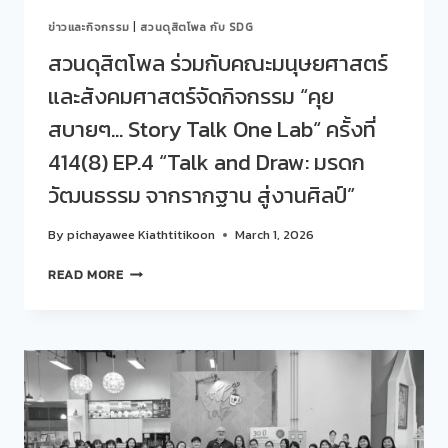
มีนาคม
ข่าวและกิจกรรม
|
สวนดุสิตโพล กับ SDG
2569
สวนดุสิตโพล ร่วมกับคณะมนุษยศาสตร์
และสังคมศาสตร์จัดกิจกรรม “คุย
สบายๆ… Story Talk One Lab“ ครั้งที่
414(8) EP.4 “Talk and Draw: มรดก
วัฒนธรรม จากรากฐาน สู่งานศิลป์”
By
pichayawee Kiathtitikoon
March 1, 2026
สวน
READ MORE
ดุ
สิต
โพล
ร่วม
กับ
คณะ
มนุษยศาสตร์
และ