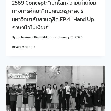
2569 Concept: “เปิดโลกความเท่าเทียม
VIBES
ทางการศึกษา” กับคณะครุศาสตร์
@
SUAN
มหาวิทยาลัยสวนดุสิต EP.4 “Hand Up
DUSIT
POLL
ภาษามือไม่เงียบ”
DIFFERENT
CULTURES,
By
pichayawee Kiathtitikoon
January 31, 2026
ONE
CONVERSATION
สวน
READ MORE
ดุ
สิต
โพล
ร่วม
กับ
คณะ
ครุศาสตร์
จัด
กิจกรรม
“คุย
สบายๆ…
STORY
TALK