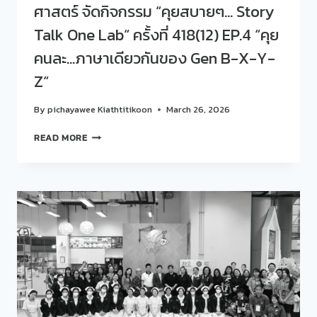
ศาสตร์ จัดกิจกรรม “คุยสบายๆ… Story
Talk One Lab“ ครั้งที่ 418(12) EP.4 “คุย
คนละ…ภาษาเดียวกันของ Gen B-X-Y-
Z“
By
pichayawee Kiathtitikoon
March 26, 2026
สวน
READ MORE
ดุ
สิต
โพล
ร่วม
กับ
คณะ
พยาบาล
ศาสตร์
จัด
กิจกรรม
“คุย
สบายๆ…