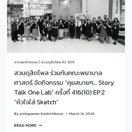
พยาบาล
ศาสตร์
จัด
กิจกรรม
“คุย
สบายๆ…
STORY
TALK
ONE
LAB“
ข่าวและกิจกรรม
|
สวนดุสิตโพล กับ SDG
ครั้ง
ที่
สวนดุสิตโพล ร่วมกับคณะพยาบาล
417(11)
ศาสตร์ จัดกิจกรรม “คุยสบายๆ… Story
EP.3
“BEYOND
Talk One Lab“ ครั้งที่ 416(10) EP.2
THE
RED
“หัวใจใส่ Sketch”
RIBBON:
วัย
By
pichayawee Kiathtitikoon
March 14, 2026
ใส
วัย
สวน
READ MORE
Z
ดุ