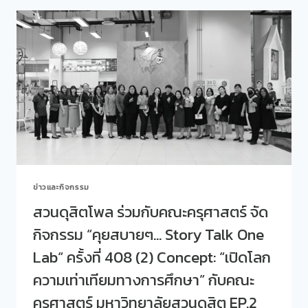
สวนดุสิต
ร่วม
EP.4
กับ
“HAND
คณะ
UP
ครุศาสตร์
ภาษา
จัด
มือ
กิจกรรม
ไม่
“คุย
เงียบ”
สบายๆ…
STORY
TALK
ONE
LAB“
ครั้ง
ข่าวและกิจกรรม
ที่
409
สวนดุสิตโพล ร่วมกับคณะครุศาสตร์ จัด
(3)
กิจกรรม “คุยสบายๆ… Story Talk One
CONCEPT:
“เปิด
Lab“ ครั้งที่ 408 (2) Concept: “เปิดโลก
โลก
ความ
ความเท่าเทียมทางการศึกษา” กับคณะ
เท่า
ครุศาสตร์ มหาวิทยาลัยสวนดุสิต EP.2
เทียม