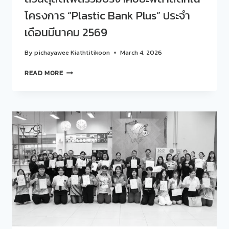
415(9)
โครงการ “Plastic Bank Plus” ประจำ
EP.1
“รู้
เดือนมีนาคม 2569
ทัน
อัล
By
pichayawee Kiathtitikoon
March 4, 2026
ไซ
เม
สวน
READ MORE
อร์
ดุ
ก่อน
สิต
สาย
โพ
เกิน
ล
ไป”
ร่วม
บริจาค
ขยะ
พลาสติก
ใน
โครงการ
“PLASTIC
BANK
PLUS”
ประจำ
เดือน