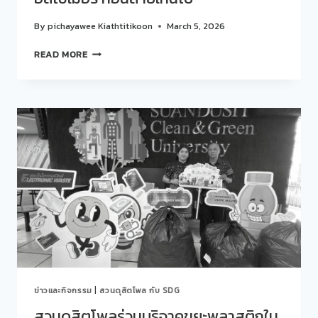
By
pichayawee Kiathtitikoon
March 5, 2026
สวน
READ MORE
ดุ
สิต
โพล
ร่วม
กับ
คณะ
พยาบาล
ศาสตร์
จัด
กิจกรรม
“คุย
สบายๆ…
STORY
TALK
ONE
LAB“
ข่าวและกิจกรรม
|
สวนดุสิตโพล กับ SDG
ครั้ง
ที่
สวนดุสิตโพลร่วมบริจาคขยะพลาสติกใน