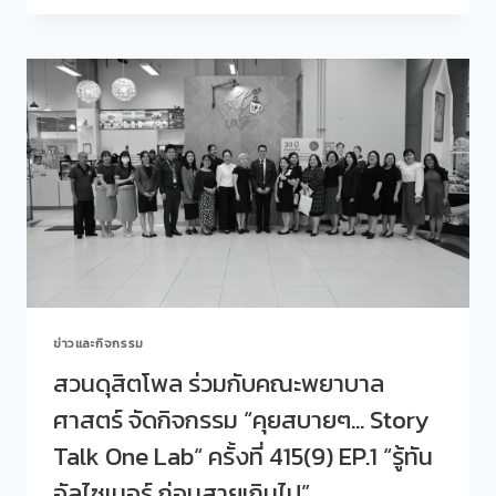
รู้ทัน
สิต
ก่อน
โพล
เสี่ยง
ร่วม
“
กับ
คณะ
พยาบาล
ศาสตร์
จัด
กิจกรรม
“คุย
สบายๆ…
STORY
TALK
ONE
LAB“
ข่าวและกิจกรรม
ครั้ง
ที่
สวนดุสิตโพล ร่วมกับคณะพยาบาล
416(10)
ศาสตร์ จัดกิจกรรม “คุยสบายๆ… Story
EP.2
“หัวใจ
Talk One Lab“ ครั้งที่ 415(9) EP.1 “รู้ทัน
ใส่
SKETCH”
อัลไซเมอร์ ก่อนสายเกินไป”