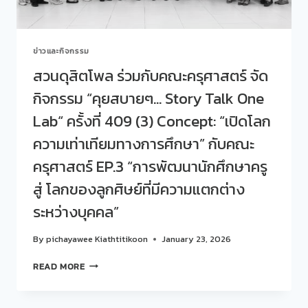
ONE
LAB“
ครั้ง
ข่าวและกิจกรรม
ที่
410
สวนดุสิตโพล ร่วมกับคณะครุศาสตร์ จัด
(4)
กิจกรรม “คุยสบายๆ… Story Talk One
ประจำ
เดือน
Lab“ ครั้งที่ 409 (3) Concept: “เปิดโลก
มกราคม
2569
ความเท่าเทียมทางการศึกษา” กับคณะ
CONCEPT:
ครุศาสตร์ EP.3 “การพัฒนานักศึกษาครู
“เปิด
โลก
สู่ โลกของลูกศิษย์ที่มีความแตกต่าง
ความ
เท่า
ระหว่างบุคคล”
เทียม
ทางการ
By
pichayawee Kiathtitikoon
January 23, 2026
ศึกษา”
กับ
สวน
READ MORE
คณะ
ดุ
ครุศาสตร์
สิต
มหาวิทยาลัย
โพล