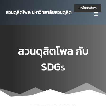
Skip
to
ปิดโหมดสีเทา
สวนดุสิตโพล มหาวิทยาลัยสวนดุสิต
content
สวนดุสิตโพล กับ
SDG
s